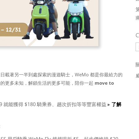
C
C
日載著另一半到處探索的漫遊騎士，WeMo 都是你最給力的
市的更多未知，解鎖生活的更多可能，陪你一起
move to
99 就能獲得 $180 騎乘券、趟次折扣等等豐富權益 ▸
了解
：