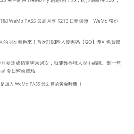
ASS 用戶騎乘 WeMo Fly 趟趟現折 $5，起步價維持 $20 ，
 WeMo PASS 最高月享 $210 日租優惠，WeMo 帶你
加入的朋友看過來！首次訂閱輸入優惠碼【GO】即可免費體
。
S 用戶只要達成指定騎乘趟次，就能獲得職人親手編織、獨一無
你的夏日騎乘體驗
入 WeMo PASS 最划算的黃金時機 ！
環保帽襯」