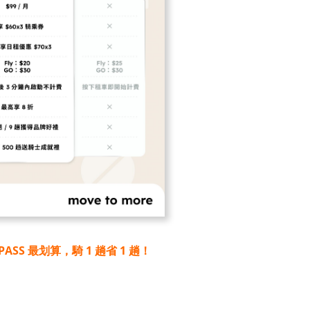
PASS 最划算，騎 1 趟省 1 趟！
立即訂閱
▸