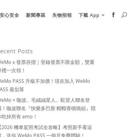
安心安全
新聞專區
失物招領
下載 App
ecent Posts
WeMo x 發票存摺｜登錄發票不限金額，雙重
好禮一次領！
WeMo PASS 升級不加價！現在加入 WeMo
PASS 最划算
WeMo × 咖波、毛絨絨星人、駝背人聯名登
場！咖波聯名『快樂多巴胺 帽帽香噴噴組』陪
你吃掉所有 emo！
【2026 機車駕照考試全攻略】考照新手看這
篇，送你 WeMo PASS 一個月免費體驗！