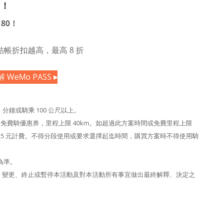
錢！
180！
帳折扣越高，最高 8 折
 WeMo PASS
▸
 分鐘或騎乘 100 公尺以上。
免費騎優惠券，里程上限 40km。如超過此方案時間或免費里程上限
3.5 元計費。不得分段使用或要求選擇起迄時間，購買方案時不得使用騎
為準。
改、變更、終止或暫停本活動及對本活動所有事宜做出最終解釋、決定之