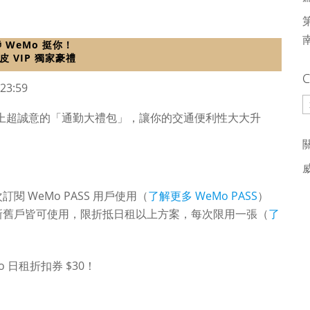
 WeMo 挺你！
皮 VIP 獨家豪禮
C
23:59
C
送上超誠意的「通勤大禮包」，讓你的交通便利性大大升
次訂閱 WeMo PASS 用戶使用（
了解更多 WeMo PASS
）
eMo 新舊戶皆可使用，限折抵日租以上方案，每次限用一張（
了
o 日租折扣券 $30！