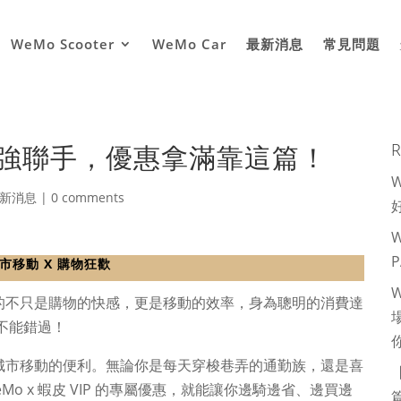
WeMo Scooter
WeMo Car
最新消息
常見問題
P｜強強聯手，優惠拿滿靠這篇！
R
新消息
|
0 comments
 城市移動 X 購物狂歡
的不只是購物的快感，更是移動的效率，身為聰明的消費達
絕對不能錯過！
城市移動的便利。無論你是每天穿梭巷弄的通勤族，還是喜
o x 蝦皮 VIP 的專屬優惠，就能讓你邊騎邊省、邊買邊