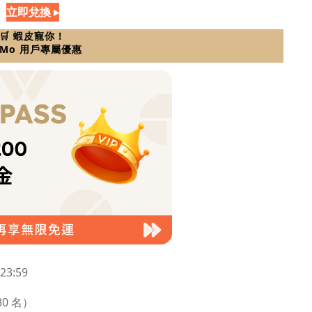
立即兌換 ▸
🛒 蝦皮寵你！
eMo 用戶專屬優惠
23:59
30 名）