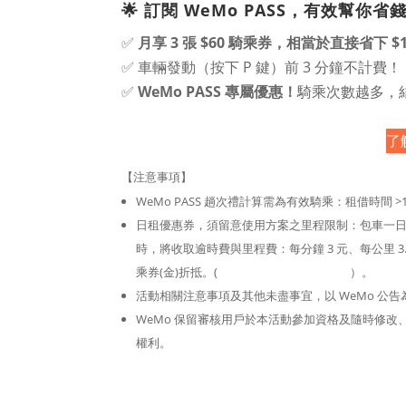
🌟 訂閱 WeMo PASS，有效幫你省
✅
月享 3 張 $60 騎乘券，相當於直接省下 $
✅ 車輛發動（按下 P 鍵）前 3 分鐘不計費！
✅
WeMo PASS 專屬優惠！
騎乘次數越多，結
了解
【注意事項】
WeMo PASS 趟次禮計算需為有效騎乘：租借時間 >1
日租優惠券，須留意使用方案之里程限制：包車一日
時，將收取逾時費與里程費：每分鐘 3 元、每公里 
乘券(金)折抵。(
點我看包車方案詳細說明
）。
活動相關注意事項及其他未盡事宜，以 WeMo 公告
WeMo 保留審核用戶於本活動參加資格及隨時修
權利。