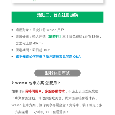
活動二、首次註冊加碼
適用對象：首次註冊 WeMo 用戶
專屬優惠：輸入序號
【隨時行】
享 1 日免費騎 (原價 $349，
含里程上限 40km)
優惠期間：即日起~8/31
還不知道如何註冊？新戶註冊常見問題 Q&A
點我
兌換序號
❓ WeMo 包車方案 怎麼用？
如果你有
長時間用車、多點移動需求
，不論上班出差跑業務、
下班聚會跑活動、休假踩點吃美食、周末衝演唱會看球賽，
WeMo 包車方案，讓你獨享專屬坐駕！免等車，騎了就走；多
日方案隨選，3 小時到 30 日租通通有！