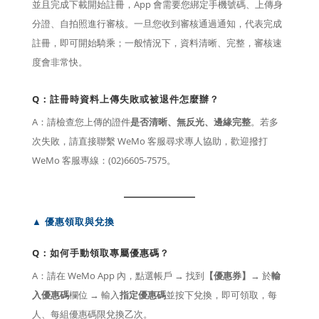
並且完成下載開始註冊，App 會需要您綁定手機號碼、上傳身
分證、自拍照進行審核。一旦您收到審核通過通知，代表完成
註冊，即可開始騎乘；一般情況下，資料清晰、完整，審核速
度會非常快。
Q：
註冊時資料上傳失敗或被退件怎麼辦？
A：請檢查您上傳的證件
是否清晰、無反光、邊緣完整
。若多
次失敗，請直接聯繫 WeMo 客服尋求專人協助，歡迎撥打
WeMo 客服專線：(02)6605-7575。
▲
優惠領取與兌換
Q：如何手動領取專屬優惠碼？
A：請在 WeMo App 內，點選帳戶 → 找到
【優惠券】
→ 於
輸
入優惠碼
欄位 → 輸入
指定優惠碼
並按下兌換，即可領取，每
人、每組優惠碼限兌換乙次。