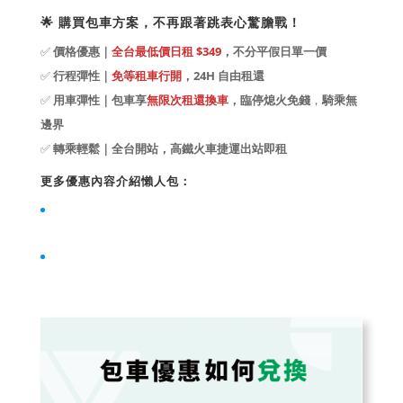
🌟 購買包車方案，不再跟著跳表心驚膽戰！
✅
價格優惠｜
全台最低價日租 $349
，
不
分平假日單一價
✅
行程彈性｜
免等租車行開
，24H 自由租還
✅
用車彈性｜包車享
無限次租還換車
，臨停熄火免錢
，
騎乘無
邊界
✅
轉乘輕鬆｜全台開站，高鐵火車捷運出站即租
更多優惠內容介紹懶人包：
WeMo 環島縱貫線｜全台高鐵、火車站 35+ 機車同站租還
站，離島也能騎 WeMo！
全台最低價機車日租｜WeMo包車方案，你的出遊代步首選