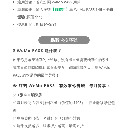
適用對象：首次訂閱 WeMo PASS 用戶
專屬優惠：輸入序號
【隨時租】
享 WeMo PASS
1 個月免費
體驗
(原價 $99)
優惠期間：即日起~8/31
點我
兌換序號
❓ WeMo PASS 是什麼？
如果你是每天通勤的上班族、沒有機車但需要機動性的學生，
或者喜歡隨時騎車到處探索美食、跑咖啡廳的人，那 WeMo
PASS 絕對是你的最佳選擇！
🌟 訂閱 WeMo PASS，有效幫你省錢！每月皆享：
✅
3 張 $60 騎乘券
✅ 每月獲得 3 張 9 折日租券（價值約 $105），長距離移動也包
辦
✅ 車輛發動（按下 P 鍵）前 3 分鐘不計費！
✅ 騎乘次數越多，結帳折扣越高，最高 8 折