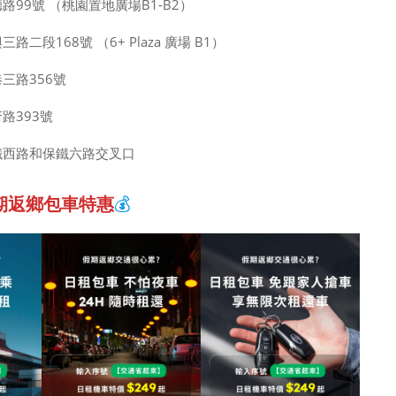
路99號 （桃園置地廣場B1-B2）
二段168號 （6+ Plaza 廣場 B1）
三路356號
路393號
鐵西路和保鐵六路交叉口
期返鄉包車特惠
💰