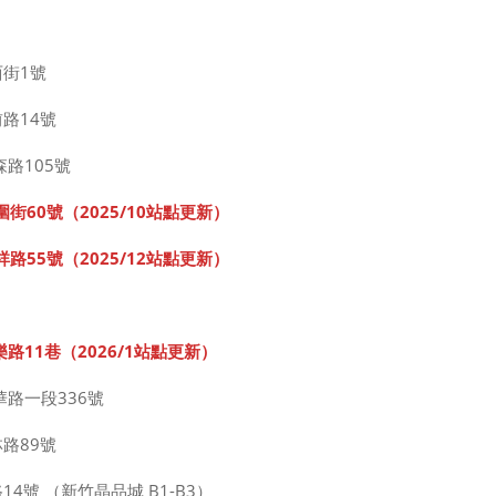
西街1號
路14號
路105號
圍街60號
（
2025
/10
站點更新
）
祥路55號
（
2025
/1
2站點更新
）
樂路11巷（
2026
/1
站點更新
）
華路一段336號
路89號
4號 （新竹晶品城 B1-B3）