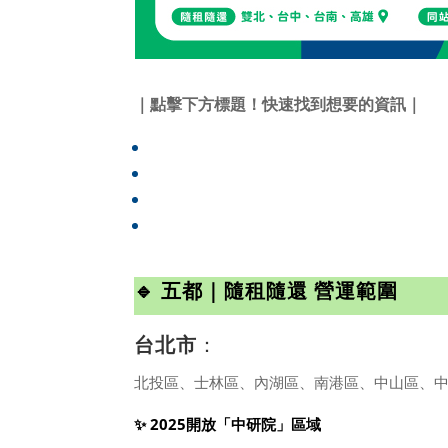
｜點擊下方標題！快速找到想要的資訊｜
五都｜隨租隨還 營運範圍（持續擴大中）
全台35+｜同站租還 站點位置（持續開新
WeMo怎麼租最划算？
新戶限定活動｜領取一天免費騎
🔹 五都｜隨租隨還 營運範圍
台北市
：
北投區、士林區、內湖區、南港區、中山區、
✨ 2025開放「中研院」區域