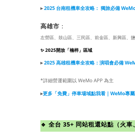
▸
2025 台南租機車全攻略： 獨旅必備 We
高雄市
：
左營區、鼓山區、三民區、前金區、新興區、
✨ 2025開放「楠梓」區域
▸
2025 高雄租機車全攻略：演唱會必備 We
*詳細營運範圍以 WeMo APP 為主
▸
更多「免費」停車場域點我看｜WeMo專
🔹 全台 35+ 同站租還站點（