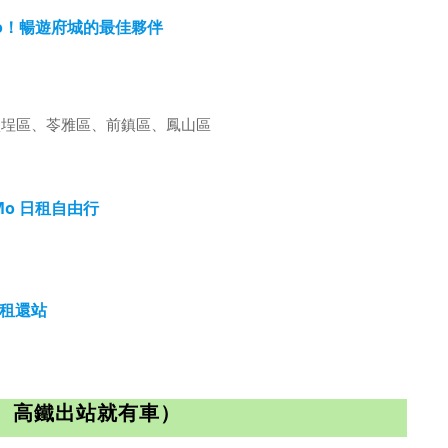
Mo！暢遊府城的最佳夥伴
鹽埕區、苓雅區、前鎮區、鳳山區
Mo 日租自由行
屬租還站
火車、高鐵出站就有車）