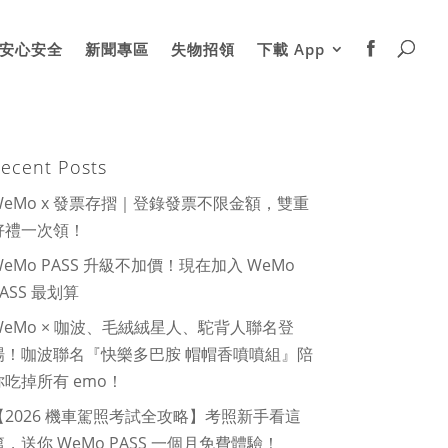
安心安全
新聞專區
失物招領
下載 App
ecent Posts
WeMo x 發票存摺｜登錄發票不限金額，雙重
好禮一次領！
WeMo PASS 升級不加價！現在加入 WeMo
PASS 最划算
WeMo × 咖波、毛絨絨星人、駝背人聯名登
場！咖波聯名『快樂多巴胺 帽帽香噴噴組』陪
你吃掉所有 emo！
【2026 機車駕照考試全攻略】考照新手看這
篇，送你 WeMo PASS 一個月免費體驗！