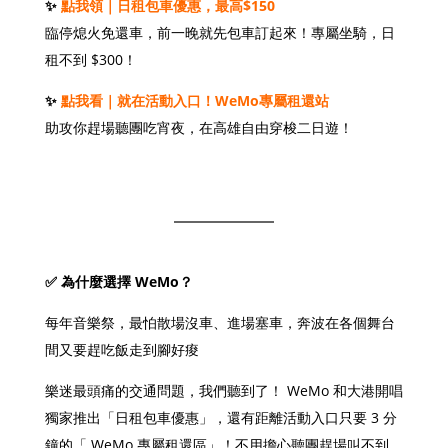
✨
點我領｜日租包車優惠，最高$150
臨停熄火免還車，前一晚就先包車訂起來！專屬坐騎，日
租不到 $300！
✨
點我看｜就在活動入口！
WeMo專屬租還站
助攻你趕場聽團吃宵夜，在高雄自由穿梭二日遊！
▸立即下載 APP 領優惠
✅ 為什麼選擇 WeMo？
每年音樂祭，最怕散場沒車、進場塞車，奔波在各個舞台
間又要趕吃飯走到腳好痠
樂迷最頭痛的交通問題，我們聽到了！ WeMo 和大港開唱
獨家推出「日租包車優惠」，還有距離活動入口只要 3 分
鐘的「 WeMo 專屬租還區」！不用擔心聽團趕場叫不到