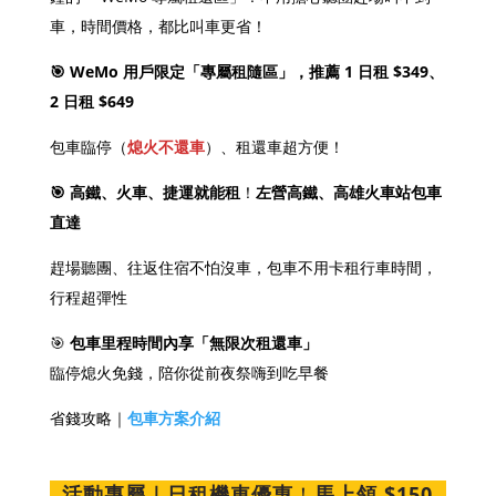
車，時間價格，都比叫車更省！
🎯 WeMo 用戶限定「專屬租隨區」，推薦 1 日租 $349、
2 日租 $649
包車臨停（
熄火不還車
）、租還車超方便！
🎯 高鐵、火車、捷運就能租
！
左營高鐵、高雄火車站包車
直達
趕場聽團、往返住宿不怕沒車，包車不用卡租行車時間，
行程超彈性
🎯
包車里程時間內享「無限次租還車」
臨停熄火免錢，陪你從前夜祭嗨到吃早餐
省錢攻略｜
包車方案介紹
活動專屬｜日租機車優惠
！
馬上
領 $150