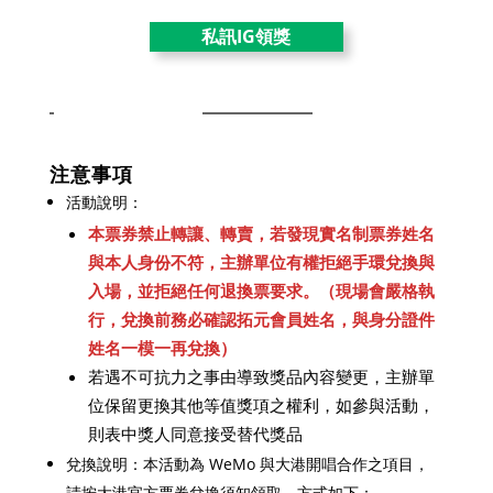
私訊IG領獎
注意事項
活動說明：
本票券禁止轉讓、轉賣，
若發現實名制票券姓名
與本人身份不符，主辦單位有權拒絕手環兌換與
入場，並拒絕任何退換票要求。（現場會嚴格執
行，兌換前務必確認拓元會員姓名，與身分證件
姓名一模一再兌換）
若遇不可抗力之事由導致獎品內容變更，主辦單
位保留更換其他等值獎項之權利，如參與活動，
則表中獎人同意接受替代獎品
兌換說明：本活動為 WeMo 與大港開唱合作之項目，
請按大港官方票券兌換須知領取，方式如下：