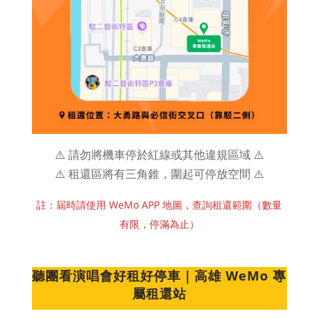
⚠️ 請勿將機車停於紅線或其他違規區域 ⚠️
⚠️ 租還區將有三角錐，圍起可停放空間 ⚠️
註：屆時請使用 WeMo APP 地圖，查詢租還範圍（數量
有限，停滿為止）
聽團看演唱會
好租好停車｜
高雄
WeMo
專
屬租還站