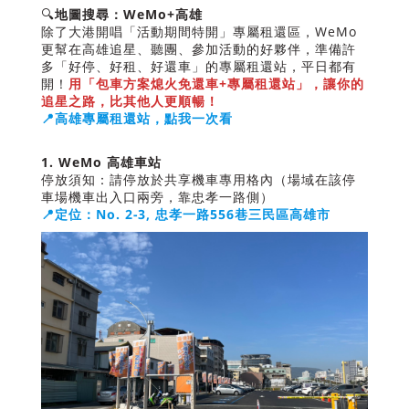
🔍
地圖搜尋：WeMo+高雄
除了大港開唱「活動期間特開」專屬租還區，WeMo
更幫在高雄追星、聽團、參加活動的好夥伴，準備許
多「好停、好租、好還車」的專屬租還站，平日都有
開！
用「包車方案熄火免還車+專屬租還站」，讓你的
追星之路，比其他人更順暢！
📍高雄專屬租還站，點我一次看
1.
WeMo
高雄車站
停放須知：請停放於共享機車專用格內（場域在該停
車場機車出入口兩旁，靠忠孝一路側）
📍定位：No. 2-3, 忠孝一路556巷三民區高雄市