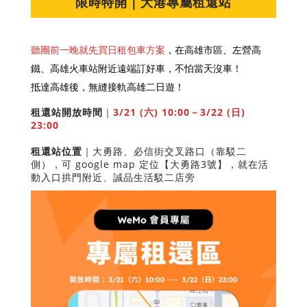
限時特開｜大港專屬租還站
聽團前一晚就先買日租包車方案
，在高雄市區、左營高
鐵、高雄火車站附近遠端訂好車，不怕當天沒車！
抵達高雄後，無縫接軌高雄二日遊！
租還站開放時間
｜
3/21 (六) 10:00－3/22 (日)
23:00
租還站位置
｜大勇路、必信街交叉路口（靠駁二
側），可 google map 定位【
大勇路3號
】，就在活
動入口拱門附近、誠品生活駁二店旁