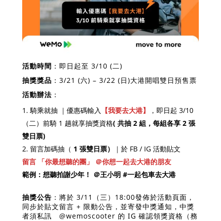
活動時間
：即日起至 3/10 (二)
抽獎獎品
：3/21 (六) – 3/22 (日)大港開唱雙日預售票
活動辦法
：
騎乘就抽 ｜優惠碼輸入
【我要去大港】
，即日起 3/10
（二）前騎 1 趟就享抽獎資格
( 共抽 2 組，每組各享 2 張
雙日票)
留言加碼抽（
1 張雙日票）
｜於 FB / IG 活動貼文
留言 「你最想聽的團」 ＠你想一起去大港的朋友
範例：想聽拍謝少年！ ＠王小明 #一起包車去大港
抽獎公告
：將於 3/11（三）18:00發佈於活動頁面，
同步於貼文留言 + 限動公告，並寄發中獎通知，中獎
者須私訊 @wemoscooter 的
IG
確認領獎資格（務