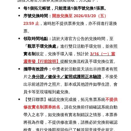
每1個拓元帳號，只能透過1個序號兌換1張票。
序號兌換時間：
開放兌換至 2026/03/20（五）
23:59 止
，逾時恕不提供票券兌換，亦不得進行退換
票。
領取時間地點：
請於大港官方公告的兌換時間，至
「觀眾手環兌換處」
進行雙日活動手環兌領，並依照
實名制
規定，兌換手環入場，預計於
3/16（一）當
週寄發【行前說明】
提醒兌換流程及手環兌換位置。
攜帶有效證件：
中獎者於活動當天須出示持票者有照
片之
身分證／健保卡／駕照或護照正本驗證
，不接受
出示前述證件之照片、影本或其他證件如學生證、會
員卡等至現場報到處兌換。
【雙日聯票】確認兌換完成後，拓元售票系統
不提供
修改實名制票券姓名
，請在兌換前仔細確認系統自動
帶入之名字，如兌換後有實名制錯誤之情形，本票券
將視為作廢，不提供修改退換，請務必於兌換前確認
檢查，進行兌換即視同你已了解並同意接受此規定。