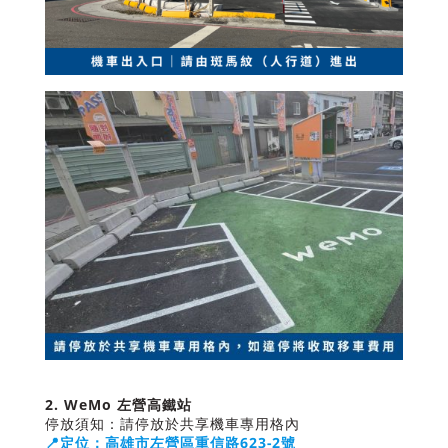
2. WeMo 左營高鐵站
停放須知：請停放於共享機車專用格內
📍定位：高雄市左營區重信路623-2號