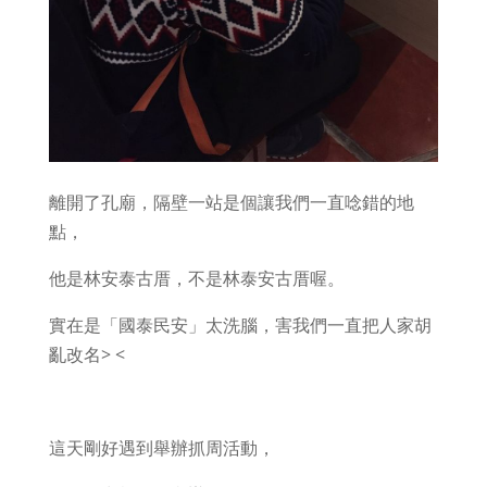
離開了孔廟，隔壁一站是個讓我們一直唸錯的地
點，
他是林安泰古厝，不是林泰安古厝喔。
實在是「國泰民安」太洗腦，害我們一直把人家胡
亂改名> <
這天剛好遇到舉辦抓周活動，