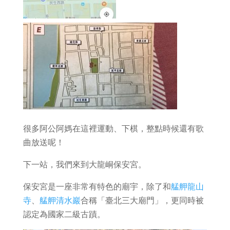
很多阿公阿媽在這裡運動、下棋，整點時候還有歌
曲放送呢！
下一站，我們來到大龍峒保安宮。
保安宮是一座非常有特色的廟宇，
除了和
艋舺龍山
寺
、
艋舺清水巖
合稱「臺北三大廟門」，更同時被
認定為國家二級古蹟。