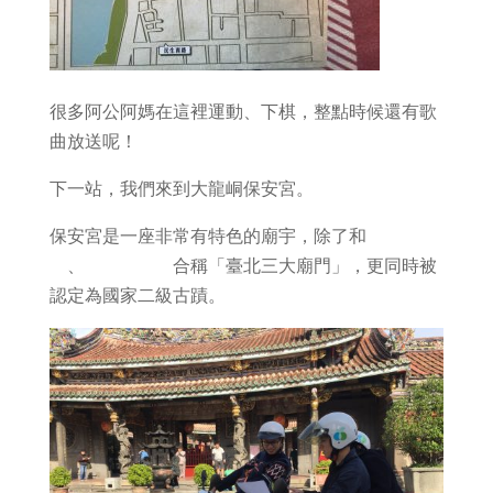
很多阿公阿媽在這裡運動、下棋，整點時候還有歌
曲放送呢！
下一站，我們來到大龍峒保安宮。
保安宮是一座非常有特色的廟宇，
除了和
艋舺龍山
寺
、
艋舺清水巖
合稱「臺北三大廟門」，更同時被
認定為國家二級古蹟。