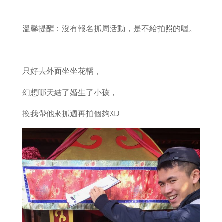
溫馨提醒：沒有報名抓周活動，是不給拍照的喔。
只好去外面坐坐花轎，
幻想哪天結了婚生了小孩，
換我帶他來抓週再拍個夠XD