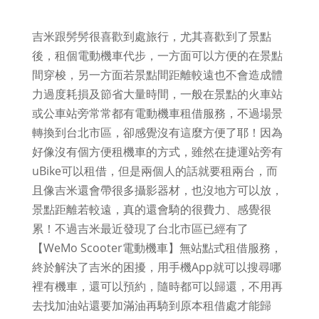
吉米跟髣髣很喜歡到處旅行，尤其喜歡到了景點
後，租個電動機車代步，一方面可以方便的在景點
間穿梭，另一方面若景點間距離較遠也不會造成體
力過度耗損及節省大量時間，一般在景點的火車站
或公車站旁常常都有電動機車租借服務，不過場景
轉換到台北市區，卻感覺沒有這麼方便了耶！因為
好像沒有個方便租機車的方式，雖然在捷運站旁有
uBike可以租借，但是兩個人的話就要租兩台，而
且像吉米還會帶很多攝影器材，也沒地方可以放，
景點距離若較遠，真的還會騎的很費力、感覺很
累！不過吉米最近發現了台北市區已經有了
【WeMo Scooter電動機車】無站點式租借服務，
終於解決了吉米的困擾，用手機App就可以搜尋哪
裡有機車，還可以預約，隨時都可以歸還，不用再
去找加油站還要加滿油再騎到原本租借處才能歸