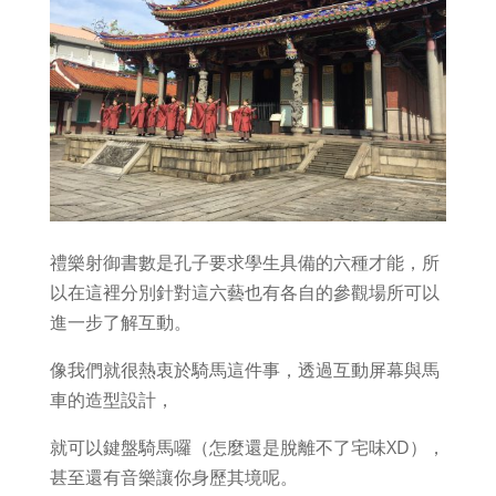
禮樂射御書數是孔子要求學生具備的六種才能，所
以在這裡分別針對這六藝也有各自的參觀場所可以
進一步了解互動。
像我們就很熱衷於騎馬這件事，透過互動屏幕與馬
車的造型設計，
就可以鍵盤騎馬囉（怎麼還是脫離不了宅味XD），
甚至還有音樂讓你身歷其境呢。