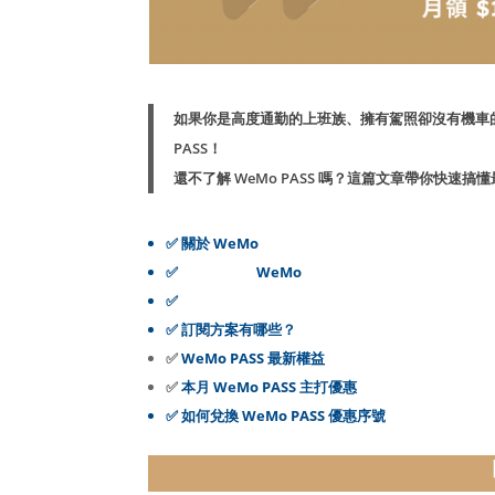
如果你是
高度通勤的上班族
、
擁有駕照卻沒有機車
PASS！
還不了解 WeMo PASS 嗎？這篇文章帶你快速
✅
關於 WeMo
✅
為什麼選擇
WeMo
？
✅
WeMo PASS 哪裡划算？
✅
訂閱方案有哪些？
✅
WeMo PASS 最新權益
✅
本月 WeMo PASS 主打優惠
✅
如何兌換 WeMo PASS 優惠序號