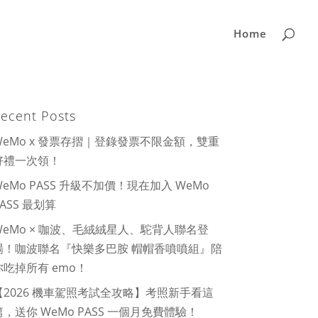
Home
ecent Posts
WeMo x 發票存摺｜登錄發票不限金額，雙重
好禮一次領！
WeMo PASS 升級不加價！現在加入 WeMo
PASS 最划算
WeMo × 咖波、毛絨絨星人、駝背人聯名登
場！咖波聯名『快樂多巴胺 帽帽香噴噴組』陪
你吃掉所有 emo！
【2026 機車駕照考試全攻略】考照新手看這
篇，送你 WeMo PASS 一個月免費體驗！