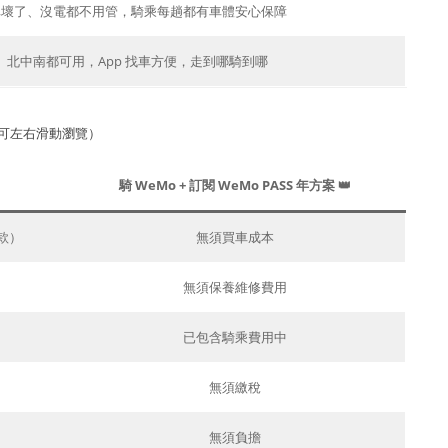
車壞了、沒電都不用管，騎乘每趟都有車體安心保障
北中南都可用，App 找車方便，走到哪騎到哪
可左右滑動瀏覽）
）
騎 WeMo + 訂閱 WeMo PASS 年方案 👑
車款）
無須買車成本
無須保養維修費用
已包含騎乘費用中
無須繳稅
無須負擔