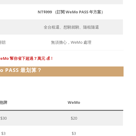
NT$999 （訂閱 WeMo PASS 年方案）
全台租還、想騎就騎、隨租隨還
得賠
無須擔心，WeMo 處理
o 幫你省下超過 7 萬元 💰！
o PASS 最划算？
他牌
WeMo
$30
$20
$3
$3