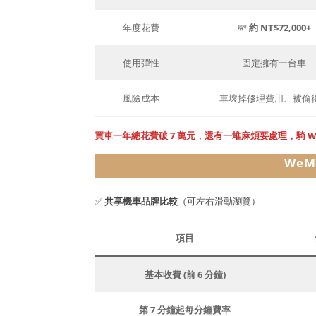
年度花費
💸
約 NT$72,000+
使用彈性
固定擁有一台車
風險成本
車壞掉修理費用、被偷
買車一年總花費破 7 萬元，還有一堆麻煩要處理，騎 WeM
WeM
✅
共享機車品牌比較
（可左右滑動瀏覽）
項目
基本收費 (前 6 分鐘)
第 7 分鐘起每分鐘費率