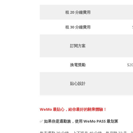
租 20 分鐘費用
租 30 分鐘費用
訂閱方案
換電獎勵
$2
貼心設計
WeMo 最貼心，給你最好的騎乘體驗！
✅
如果你是通勤族，使用 WeMo PASS 最划算
每天通勤 20 分鐘，上下班共 40 分鐘，每月騎 22