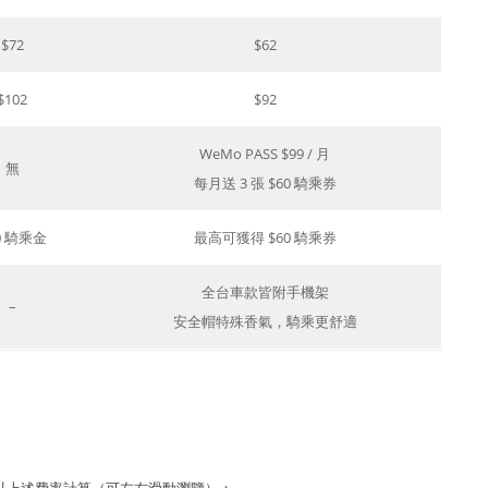
$72
$62
$102
$92
WeMo PASS $99 / 月
無
每月送 3 張 $60 騎乘券
0 騎乘金
最高可獲得 $60 騎乘券
全台車款皆附手機架
–
安全帽特殊香氣，騎乘更舒適
 天，以上述費率計算（可左右滑動瀏覽）：