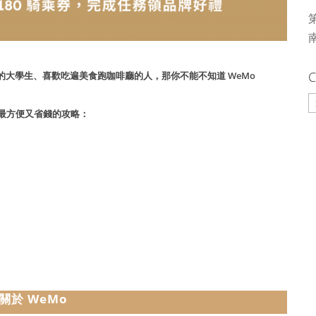
C
的大學生
、
喜歡吃遍美食跑咖啡廳
的人，那你不能不知道 WeMo
C
搞懂最方便又省錢的攻略：
關於 WeMo