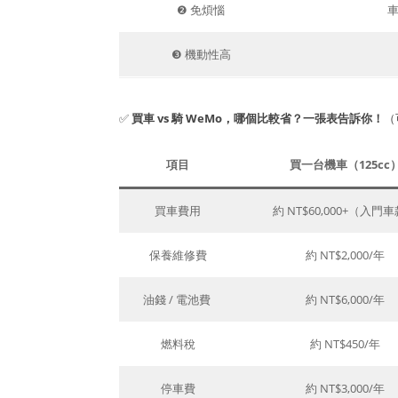
❷ 免煩惱
❸ 機動性高
✅
買車 vs 騎 WeMo，哪個比較省？一張表告訴你！
（
項目
買一台機車（125cc
買車費用
約 NT$60,000+（入門
保養維修費
約 NT$2,000/年
油錢 / 電池費
約 NT$6,000/年
燃料稅
約 NT$450/年
停車費
約 NT$3,000/年