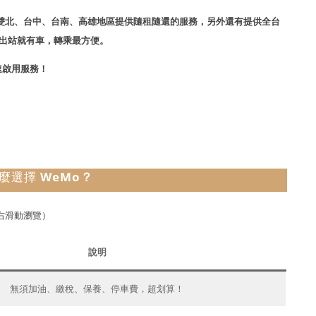
經在雙北、台中、台南、高雄地區提供隨租隨還的服務，另外還有提供全台
出站就有車，轉乘最方便。
速啟用服務！
麼選擇
WeMo？
右滑動瀏覽）
說明
無須加油、繳稅、保養、停車費，超划算！