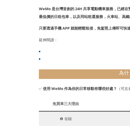
WeMo 是台灣首創的 24H 共享電動機車服務，已
最低價的日租包車，以及同站租還服務，火車站、高鐵
只要透過手機 APP 就能輕鬆租借，免駕照上傳即可快
延伸閱讀：
WeMo 營運範圍一覽
WeMo 服務條款
為什
✅
使用 WeMo 作為你的日常移動有哪些好處？
（可左
免買車三大理由
❶ 省錢