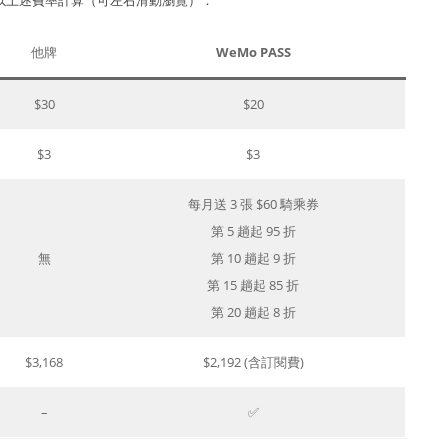
他牌
WeMo PASS
$30
$20
$3
$3
每月送 3 張 $60 騎乘券
第 5 趟起 95 折
無
第 10 趟起 9 折
第 15 趟起 85 折
第 20 趟起 8 折
$3,168
$2,192 (含訂閱費)
–
✅