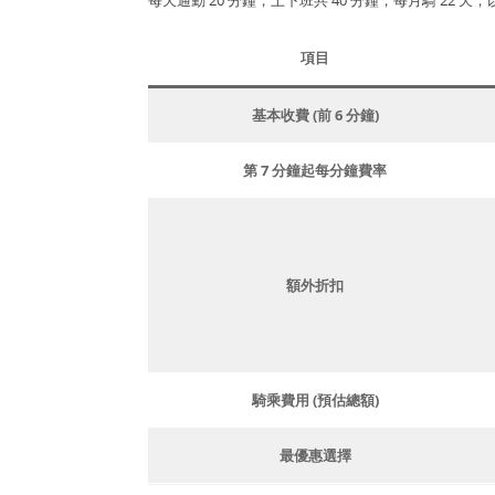
項目
基本收費 (前 6 分鐘)
第 7 分鐘起每分鐘費率
額外折扣
騎乘費用 (預估總額)
最優惠選擇