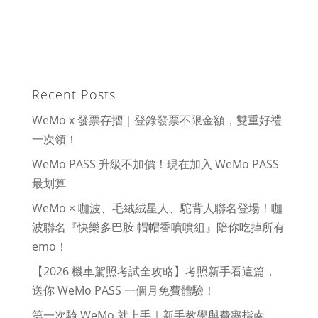
Recent Posts
WeMo x 發票存摺｜登錄發票不限金額，雙重好禮
一次領！
WeMo PASS 升級不加價！現在加入 WeMo PASS
最划算
WeMo × 咖波、毛絨絨星人、駝背人聯名登場！咖
波聯名『快樂多巴胺 帽帽香噴噴組』陪你吃掉所有
emo！
【2026 機車駕照考試全攻略】考照新手看這篇，
送你 WeMo PASS 一個月免費體驗！
第一次騎 WeMo 就上手｜新手教學與費率指南