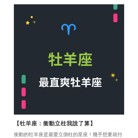
【牡羊座：衝動立柱我說了算】
衝動的牡羊座是最愛立側柱的星座！幾乎想要就付