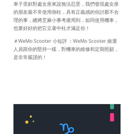
車子歪斜對處女座來說無法忍受，我們發現處女座
的朋友最不常使用側柱，具有正義感的你討厭不合
理的事，總將芝麻小事考慮周到，如同使用機車，
也要好好的把它立著中柱才滿足你！
＃WeMo Scooter 小短評 ：WeMo Scooter 維運
人員跟你的堅持一樣，對機車的維修和定期照顧，
是非常嚴謹的！
看 WeMo Scooter 營運人員的一天