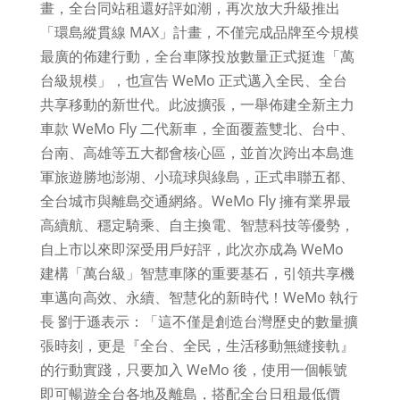
畫，全台同站租還好評如潮，再次放大升級推出
「環島縱貫線 MAX」計畫，不僅完成品牌至今規模
最廣的佈建行動，全台車隊投放數量正式挺進「萬
台級規模」，也宣告 WeMo 正式邁入全民、全台
共享移動的新世代。此波擴張，一舉佈建全新主力
車款 WeMo Fly 二代新車，全面覆蓋雙北、台中、
台南、高雄等五大都會核心區，並首次跨出本島進
軍旅遊勝地澎湖、小琉球與綠島，正式串聯五都、
全台城市與離島交通網絡。WeMo Fly 擁有業界最
高續航、穩定騎乘、自主換電、智慧科技等優勢，
自上市以來即深受用戶好評，此次亦成為 WeMo
建構「萬台級」智慧車隊的重要基石，引領共享機
車邁向高效、永續、智慧化的新時代！WeMo 執行
長 劉于遜表示：「這不僅是創造台灣歷史的數量擴
張時刻，更是『全台、全民，生活移動無縫接軌』
的行動實踐，只要加入 WeMo 後，使用一個帳號
即可暢遊全台各地及離島，搭配全台日租最低價