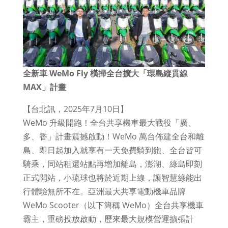
全新車 WeMo Fly 橫掃全台擴大「環島縱貫線
MAX」計畫
【台北訊，2025年7月10日】
WeMo 升級開跑！全台共享機車最大戰役「廣、
多、香」計畫震撼啟動！WeMo 萬台佈建全台和離
島、即日起加入就享有一天免費騎到飽、全台皆可
騎乘，同站租還站點再增加離島，澎湖、綠島即刻
正式開站，小琉球也將於近期上線，讓智慧綠能出
行體驗無所不在。亞洲最大共享電動機車品牌
WeMo Scooter（以下簡稱 WeMo）全台共享機車
霸主，重磅投放啟動，歷來最大規模營運擴張計