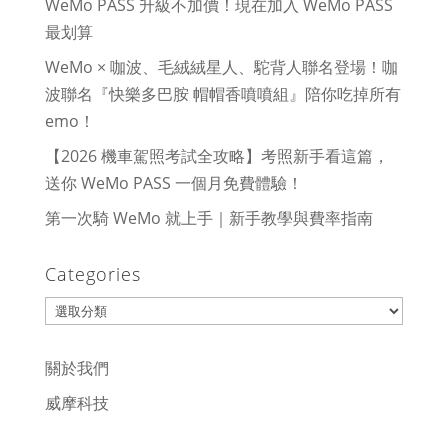
WeMo PASS 升級不加價！現在加入 WeMo PASS
最划算
WeMo × 咖波、毛絨絨星人、駝背人聯名登場！咖
波聯名『快樂多巴胺 帽帽香噴噴組』陪你吃掉所有
emo！
【2026 機車駕照考試全攻略】考照新手看這篇，
送你 WeMo PASS 一個月免費體驗！
第一次騎 WeMo 就上手｜新手教學與費率指南
Categories
Categories
關於我們
威摩科技