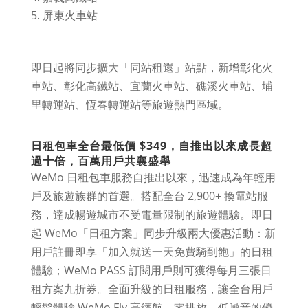
屏東火車站
即日起將同步擴大「同站租還」站點，新增彰化火
車站、彰化高鐵站、宜蘭火車站、礁溪火車站、埔
里轉運站、恆春轉運站等旅遊熱門區域。
日租包車全台最低價 $349，自推出以來成長超
過十倍，百萬用戶共襄盛舉
WeMo 日租包車服務自推出以來，迅速成為年輕用
戶及旅遊族群的首選。搭配全台 2,900+ 換電站服
務，達成暢遊城市不受電量限制的旅遊體驗。即日
起 WeMo「日租方案」同步升級兩大優惠活動：新
用戶註冊即享「加入就送一天免費騎到飽」的日租
體驗；WeMo PASS 訂閱用戶則可獲得每月三張日
租方案九折券。全面升級的日租服務，讓全台用戶
輕鬆體驗 WeMo Fly 高續航、零排放、低噪音的優