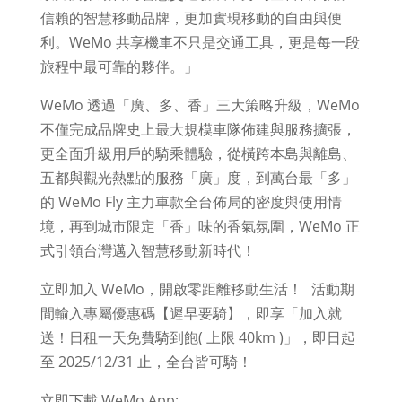
信賴的智慧移動品牌，更加實現移動的自由與便
利。WeMo 共享機車不只是交通工具，更是每一段
旅程中最可靠的夥伴。」
WeMo 透過「廣、多、香」三大策略升級，WeMo
不僅完成品牌史上最大規模車隊佈建與服務擴張，
更全面升級用戶的騎乘體驗，從橫跨本島與離島、
五都與觀光熱點的服務「廣」度，到萬台最「多」
的 WeMo Fly 主力車款全台佈局的密度與使用情
境，再到城市限定「香」味的香氣氛圍，WeMo 正
式引領台灣邁入智慧移動新時代！
立即加入 WeMo，開啟零距離移動生活！ 活動期
間輸入專屬優惠碼【遲早要騎】，即享「加入就
送！日租一天免費騎到飽( 上限 40km )」，即日起
至 2025/12/31 止，全台皆可騎！
立即下載 WeMo App: