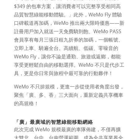
$349 的包車方案，讓消費者可以完整享受相同高
品質智慧綠能移動體驗。」此外，WeMo Fly 體驗
口碑載道再加碼，WeMo 推出兩大限時優惠——新
註冊用戶加入就送一天免費騎到飽、WeMo PASS
會員享有每月三張日租九折券的加碼，一個帳號、
立即上車、騎遍全台。高續航、低碳、零噪音的
WeMo Fly，讓你不論是通勤、旅遊或返鄉，都能
享受更輕鬆自由的移動選擇。WeMo 不只是代步工
具，更是你日常與旅程中最可靠的行動夥伴！
WeMo 不只拚規模，更進一步從使用者角度出發，
聚焦「廣、多、香」三大面向，重新定義共享機車
的高規格！
「廣」最廣域的智慧綠能移動網絡
此次完成 WeMo 規模最廣的車隊佈建，不僅再擴
大雙北、台中、台南營運範圍，成為全共享業界全