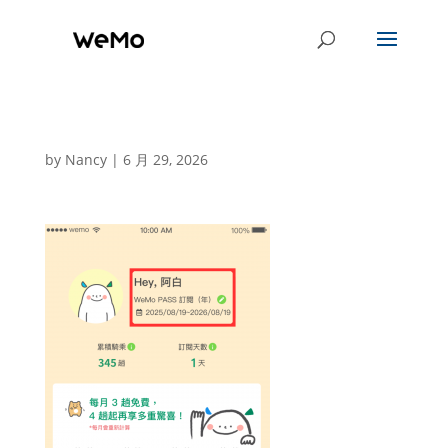
by
Nancy
|
6 月 29, 2026