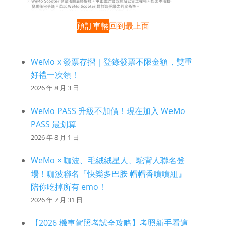
預訂車輛
回到最上面
WeMo x 發票存摺｜登錄發票不限金額，雙重
好禮一次領！
2026 年 8 月 3 日
WeMo PASS 升級不加價！現在加入 WeMo
PASS 最划算
2026 年 8 月 1 日
WeMo × 咖波、毛絨絨星人、駝背人聯名登
場！咖波聯名『快樂多巴胺 帽帽香噴噴組』
陪你吃掉所有 emo！
2026 年 7 月 31 日
【2026 機車駕照考試全攻略】考照新手看這