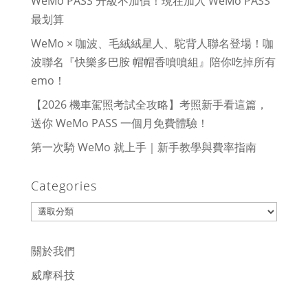
WeMo PASS 升級不加價！現在加入 WeMo PASS
最划算
WeMo × 咖波、毛絨絨星人、駝背人聯名登場！咖
波聯名『快樂多巴胺 帽帽香噴噴組』陪你吃掉所有
emo！
【2026 機車駕照考試全攻略】考照新手看這篇，
送你 WeMo PASS 一個月免費體驗！
第一次騎 WeMo 就上手｜新手教學與費率指南
Categories
Categories
關於我們
威摩科技