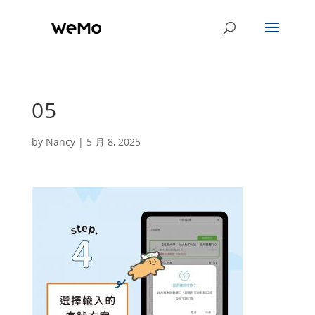
05
by
Nancy
|
5 月 8, 2025