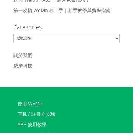
送你 WeMo PASS 一個月免費體驗！
第一次騎 WeMo 就上手｜新手教學與費率指南
Categories
Categories
關於我們
威摩科技
使用 WeMo
下載 / 註冊 4 步驟
APP 使用教學