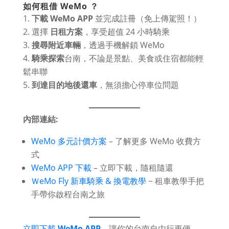
如何租借 WeMo ？
下載 WeMo APP
並完成註冊（免上傳駕照！）
選擇
日租方案
，享受超值 24 小時騎乘
搜尋附近車輛
，透過手機解鎖 WeMo
騎乘探索
台南，不論是景點、美食或住宿都能輕
鬆串聯
到達目的地後還車
，無須擔心停車位問題
內部連結:
WeMo 多元計價方案
– 了解更多 WeMo 收費方
式
WeMo APP 下載
– 立即下載，隨租隨還
ＷeMo Fly 新車騎乘 & 換電教學
− 租車教學手把
手帶你啟程台南之旅
立即下載
WeMo APP
，讓你的台南自由行更便