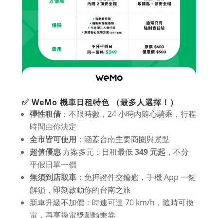
✅ WeMo 機車日租特色
（最多人選擇！）
彈性租借
：不限時數，24 小時內隨心騎乘，行程
時間由你決定
全市皆可使用
：涵蓋台南主要商圈與景點
超值優惠
方案多元：日租最低
349 元起
，不分
平假日單一價
無須到店取車
：免押證件交鑰匙，手機 App 一鍵
解鎖，即刻啟動你的台南之旅
新車升級不加價：時速可達 70 km/h，隨時可換
電，再享換電獎勵騎乘券