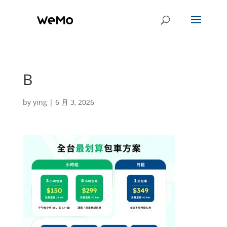
B
by
ying
|
6 月 3, 2026