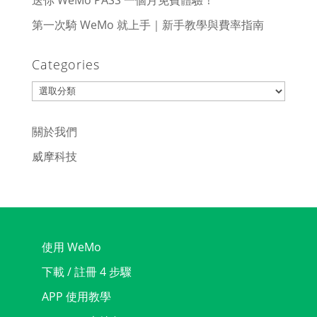
送你 WeMo PASS 一個月免費體驗！
第一次騎 WeMo 就上手｜新手教學與費率指南
Categories
Categories
關於我們
威摩科技
使用 WeMo
下載 / 註冊 4 步驟
APP 使用教學