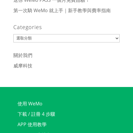
送你 WeMo PASS 一個月免費體驗！
第一次騎 WeMo 就上手｜新手教學與費率指南
Categories
Categories
關於我們
威摩科技
使用 WeMo
下載 / 註冊 4 步驟
APP 使用教學