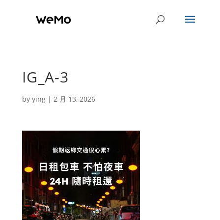
IG_A-3
by
ying
|
2 月 13, 2026