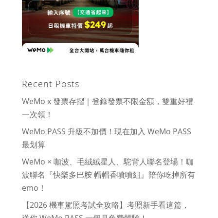
Recent Posts
WeMo x 發票存摺｜登錄發票不限金額，雙重好禮
一次領！
WeMo PASS 升級不加價！現在加入 WeMo PASS
最划算
WeMo × 咖波、毛絨絨星人、駝背人聯名登場！咖
波聯名『快樂多巴胺 帽帽香噴噴組』陪你吃掉所有
emo！
【2026 機車駕照考試全攻略】考照新手看這篇，