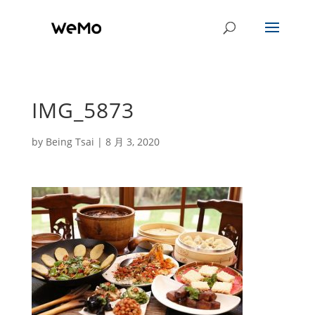
IMG_5873
by
Being Tsai
|
8 月 3, 2020