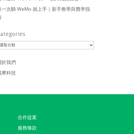
第一次騎 WeMo 就上手｜新手教學與費率指
南
ategories
ategories
關於我們
威摩科技
合作提案
服務條款