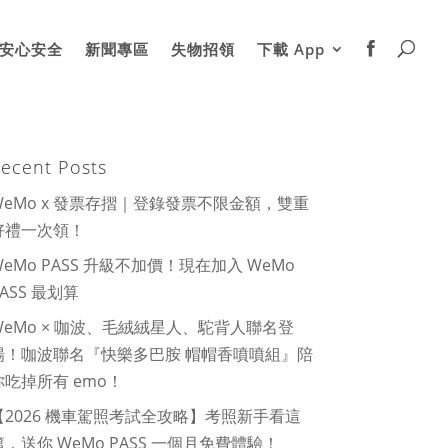
安心安全
新聞專區
失物招領
下載 App
ecent Posts
WeMo x 發票存摺｜登錄發票不限金額，雙重
好禮一次領！
WeMo PASS 升級不加價！現在加入 WeMo
PASS 最划算
WeMo × 咖波、毛絨絨星人、駝背人聯名登
場！咖波聯名『快樂多巴胺 帽帽香噴噴組』陪
你吃掉所有 emo！
【2026 機車駕照考試全攻略】考照新手看這
篇，送你 WeMo PASS 一個月免費體驗！