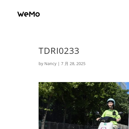
TDRI0233
by
Nancy
|
7 月 28, 2025