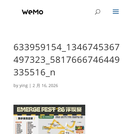
633959154_1346745367
497323_5817666746449
335516_n
by
ying
|
2 月 16, 2026