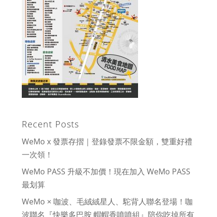
Recent Posts
WeMo x 發票存摺｜登錄發票不限金額，雙重好禮
一次領！
WeMo PASS 升級不加價！現在加入 WeMo PASS
最划算
WeMo × 咖波、毛絨絨星人、駝背人聯名登場！咖
波聯名『快樂多巴胺 帽帽香噴噴組』陪你吃掉所有