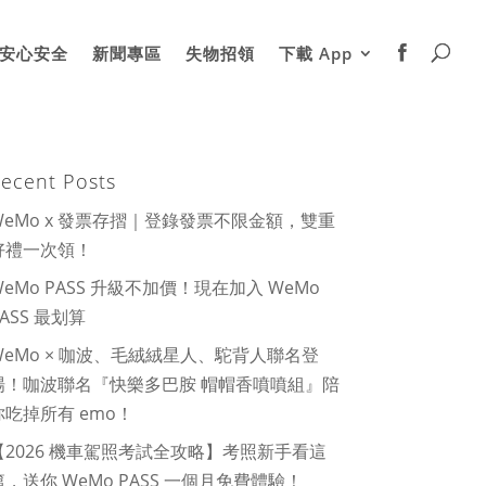
安心安全
新聞專區
失物招領
下載 App
ecent Posts
WeMo x 發票存摺｜登錄發票不限金額，雙重
好禮一次領！
WeMo PASS 升級不加價！現在加入 WeMo
PASS 最划算
WeMo × 咖波、毛絨絨星人、駝背人聯名登
場！咖波聯名『快樂多巴胺 帽帽香噴噴組』陪
你吃掉所有 emo！
【2026 機車駕照考試全攻略】考照新手看這
篇，送你 WeMo PASS 一個月免費體驗！