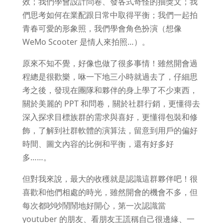
效；我們學會設計問卷、發各式奇怪的抽獎文；我
們思考如何在業配跟日常中取得平衡；我們一起拍
青春可愛的形象照，我們學會角色扮演（想像
WeMo Scooter 是情人來拍照…）。
原來不知不覺，好像也做了很多事情！雖然開會過
程總是很歡樂，咻一下地三小時就過去了，仔細思
考之後，發現在團隊和夥伴的身上學了不少東西，
關於美麗的 PPT 和問卷，關於社群行銷，更懂得去
深入探求目標族群的需求與喜好，更懂得包裝和修
飾，了解到社群軟體的演算法，留意到用戶的偏好
時間、圖文內容的比例和平衡，還有好多好
多……。
但對我來說，最大的收穫就是認識這群夥伴吧！很
喜歡和他們相處的時光，雖然開會的機會不多，但
每次都吵吵鬧鬧地好開心，第一次認識當
youtuber 的朋友、看朋友王謊稱自己很邊緣、一