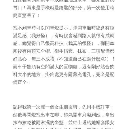
胃口！再來是手機就是鑰匙的部分，第一次使用時
簡直驚呆了！
找不到車時可以閃車燈提示，彈開車廂時總會有種
滿足感（我好怪），有時候會嚇到路人就很有成就
感，總覺得自己很高科技（我真的很怪），彈開車
廂後有兩頂安全帽、衛生帽套、抹布，三項配備都
好貼心，無三不成禮（不知道自己在寫什麼XD）！
而車子龍頭有空間滿大的置物處，還有剛好貼合飲
料大小的地方，掛鉤處更有隱藏充電孔，完全是配
備齊全！
記得我第一次載一個女生朋友時，先用手機訂車，
然後再閃燈找出車在哪，帥氣開車廂嚇到她，拿出
抹布擦乾被雨淋濕的坐墊，並紳士遞給她帽套跟安