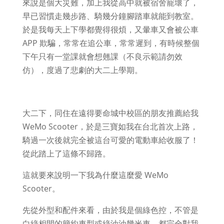
來說是個大災難，加上我從高中就被宿舍寵壞了，
早已習慣走幾步路、騎幾分鐘腳踏車就能到教室。
於是我每天上下學都覺得很煩，又暈車又會被公車
APP 欺騙，常常在追公車，常常遲到，有時候整個
下午只有一堂課就會想翹課（不良示範請勿效
仿），度過了悲劇的大二上學期。
大二下，同住在遠得要命城中校區的朋友推薦給我
WeMo Scooter，於是三寶如我在台北首次上路，
騎過一次後就完全被這台可愛的電動車給收服了！
從此踏上了這條不歸路。
這就要來說明一下我為什麼這麼愛 WeMo
Scooter。
先從外型和配件來看，由於我是個綠色控，不管是
白綠相間的簡約車型或綠油油幾米車，都完全對我