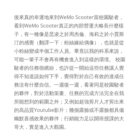
後來真的幸運地來到WeMo Scooter當校園駛者，
看到WeMo Scooter真正的內部營運大略長什麼樣
子，有一種像是昆凌之於周杰倫、海莉之於小賈斯
汀的感覺（翻譯一下：粉絲嫁給偶像），也就是從
小粉絲變成半個工作人員。畢竟以我的科系來說，
可能一輩子不會再有機會進入到這樣的環境。 校園
駛者的任務很繽紛，也許從一開始這些任務讓人覺
得不知道該如何下手，覺得對於自己有效的達成任
務沒有什麼自信。一週復一週，看著同是校園駛者
的夥伴，對於活動策畫、任務的完成方法完全在我
所能想到的範圍之外；又例如超強剪片人才剪出來
的高品質Youtube影片；幾個露臉或不露臉都具備
幽默喜感效果的夥伴；行銷能力足以開班授課的大
哥大，實是進入大觀園。