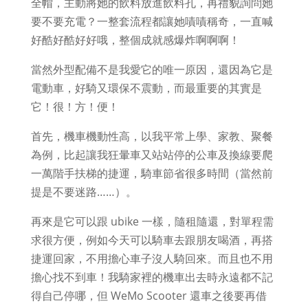
全帽，主動將她的飲料放進飲料孔，再禮貌詢問她
要不要充電？一整套流程都讓她嘖嘖稱奇，一直喊
好酷好酷好好哦，整個成就感爆炸啊啊啊！
當然外型配備不是我愛它的唯一原因，還因為它是
電動車，好騎又環保不震動，而最重要的其實是
它！很！方！便！
首先，機車機動性高，以我平常上學、家教、聚餐
為例，比起讓我狂暈車又站站停的公車及換線要爬
一萬階手扶梯的捷運，騎車節省很多時間（當然前
提是不要迷路……）。
再來是它可以跟 ubike 一樣，隨租隨還，對單程需
求很方便，例如今天可以騎車去跟朋友喝酒，再搭
捷運回家，不用擔心車子沒人騎回來。而且也不用
擔心找不到車！我騎家裡的機車出去時永遠都不記
得自己停哪，但 WeMo Scooter 還車之後要再借