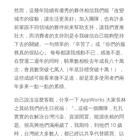
然而，這幾年陸續有優秀的夥伴相信我們能『改變
城市的樣貌，讓生活更美好』加入團隊，也有許多
前輩跟不同領域的夥伴前來幫助支持，讓我們逐漸
壯大，而消費者的支持則是令我確信自己能夠堅持
下去的關鍵。一句簡單的 『辛苦了』或『你們的服
務真的很貼心』 每每都讓我感動不已，感激不盡。
在營運二週年的同時，騎乘數相較去年成長八十萬
次，會員數突破七萬人（年底目標突破十萬！），
這些成績可能看來微不足道，卻是眾多使用者們兩
年多來一點一點的累積。
自己說沒這麼客觀，分享一下 AppWorks 大家長林
之晨給我們的生日祝福：『…這樣一個團隊，扎扎
實實的在解決台灣污染、資源閒置、能源依賴的問
題。很高興他們滿兩歲了，我期待，到他們 10 歲
時，台灣絕大多數人，都已經以共享代替購買、以