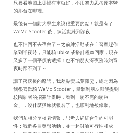
只要看地圖上哪裡有車就好，不用努力思考原本騎
的那台在哪裡。
最後有一個對大學生來說很重要的點！就是有了
WeMo Scooter 後，練活動練到深夜
也不怕回不去宿舍了～之前練活動或在自習室趕作
業到半夜時，只能騎 ubike 或搭計程車回家，現在
又多了一個平價的選擇！也不怕朋友深夜臨時約宵
夜時跟不到了～
講了落落長的廢話，我差點變成葉佩雯，總之因為
我很喜歡騎 WeMo Scooter，當聽到朋友跟我提到
校園駛者的招募計畫時，看到「騎不完的騎乘
金」，沒什麼猶豫就報名了，也順利地被錄取。
我們互相分享校園情報，思考與網紅合作的可能
性；我們各自發想活動，並一起討論可行性和成