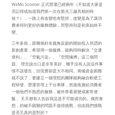
WeMo Scooter 正式營運已經兩年（不知道大家是
否記得或知道我們第一次在新光三越亮相的時
候？），一路上有改變也有堅持，改變是為了讓消
費者得到更好的服務體驗，而堅持則是初衷始終不
變。
三年多前，跟幾個好友義無反顧的開始投入所謂的
新創產業，希望用一個服務，能夠同時解決『交通
便利』、『空氣污染』、『空間擁擠』這三個問
題。 理念說出口是非常美好，幾乎沒有人說這件事
情不該發生，但現實卻是大不相同。籌備資金困難
就不說了，要建立一個理想的團隊能夠融合軟硬工
程研發、營運管理上千台車隊，然後推廣給消費者
一個他們不熟悉的服務，被外界看衰變成家常便
飯， 天天都有人告訴我這是不可能成功的。偶而會
想，的確不困難的問題不值得挑戰，但由我們挑戰
是否又真的是對的？