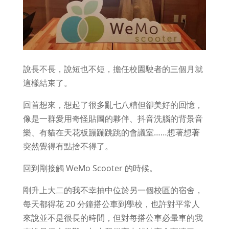
說長不長，說短也不短，擔任校園駛者的三個月就
這樣結束了。
回首想來，想起了很多亂七八糟但卻美好的回憶，
像是一群愛用奇怪貼圖的夥伴、抖音洗腦的背景音
樂、有貓在天花板蹦蹦跳跳的會議室……想著想著
突然覺得有點捨不得了。
回到剛接觸 WeMo Scooter 的時候。
剛升上大二的我不幸抽中位於另一個校區的宿舍，
每天都得花 20 分鐘搭公車到學校，也許對平常人
來說並不是很長的時間，但對每搭公車必暈車的我