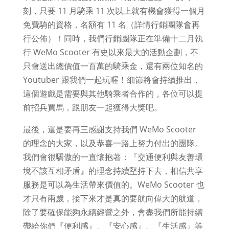
刻，只要 11 月騎乘 11 次以上就有機會獲得一個月
免費騎的資格，名額有 11 名（詳情行銷團隊會再
行公佈）！同時，我們行銷團隊正在準備十二月執
行 WeMo Scooter 有史以來最大的活動企劃，不
只會送出總價值一百萬的騎乘金，還有兩位知名的
Youtuber 跟我們一起玩喔！細節將會持續推出，
這個遊戲是需要與其他騎乘者合作的，各位可以提
前招兵買馬，跟朋友一起獲得大獎吧。
最後，還是要再三感謝支持我們 WeMo Scooter
的理念的大家，以及恭喜一路上努力付出的團隊。
我們會很驕傲的一直懷抱著：『交通便利與友善環
境不該互相矛盾』的理念持續堅持下去，相信共享
服務是可以為生活帶來價值的。WeMo Scooter 也
才只有兩歲，接下來才是真的要航向偉大的航道，
除了要確保能夠永續經營之外，會盡我們所能持續
帶給你們『便利感』、『安心感』、『生活感』等