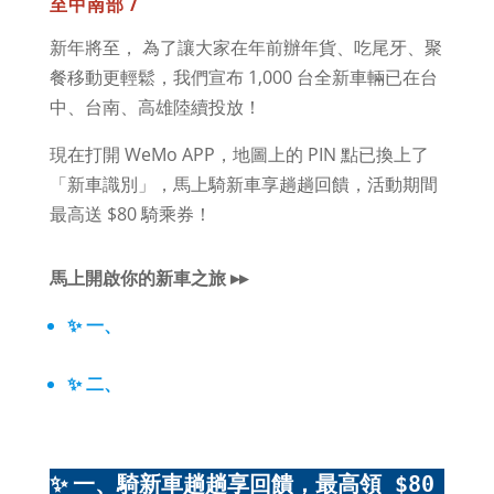
至中南部 /
新年將至， 為了讓大家在年前辦年貨、吃尾牙、聚
餐移動更輕鬆，我們宣布 1,000 台全新車輛已在台
中、台南、高雄陸續投放！
現在打開 WeMo APP，地圖上的 PIN 點已換上了
「新車識別」，馬上騎新車享趟趟回饋，活動期間
最高送 $80 騎乘券！
馬上開啟你的新車之旅 ▸▸
✨ 一、
騎
騎乘
新車趟趟享回饋，最高領 $80
券！
✨ 二、
新車過年驚喜活動（敬請期待
！請
持續關
注
WeMo 官方臉書粉絲專頁
）
✨ 一、騎
新車趟趟享回饋，最高領 $80