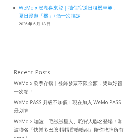
WeMo x 澎湖喜來登｜抽住宿送日租機車券，
夏日漫遊「機」+酒一次搞定
2026 年 6 月 18 日
Recent Posts
WeMo x 發票存摺｜登錄發票不限金額，雙重好禮
一次領！
WeMo PASS 升級不加價！現在加入 WeMo PASS
最划算
WeMo × 咖波、毛絨絨星人、駝背人聯名登場！咖
波聯名『快樂多巴胺 帽帽香噴噴組』陪你吃掉所有
emo！