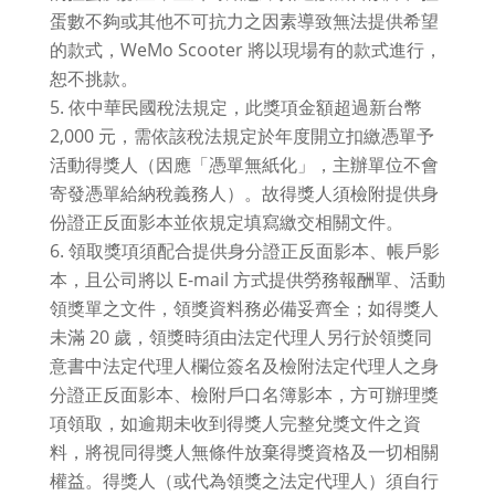
蛋數不夠或其他不可抗力之因素導致無法提供希望
的款式，WeMo Scooter 將以現場有的款式進行，
恕不挑款。
依中華民國稅法規定，此獎項金額超過新台幣
2,000 元，需依該稅法規定於年度開立扣繳憑單予
活動得獎人（因應「憑單無紙化」，主辦單位不會
寄發憑單給納稅義務人）。故得獎人須檢附提供身
份證正反面影本並依規定填寫繳交相關文件。
領取獎項須配合提供身分證正反面影本、帳戶影
本，且公司將以 E-mail 方式提供勞務報酬單、活動
領獎單之文件，領獎資料務必備妥齊全；如得獎人
未滿 20 歲，領獎時須由法定代理人另行於領獎同
意書中法定代理人欄位簽名及檢附法定代理人之身
分證正反面影本、檢附戶口名簿影本，方可辦理獎
項領取，如逾期未收到得獎人完整兌獎文件之資
料，將視同得獎人無條件放棄得獎資格及一切相關
權益。得獎人（或代為領獎之法定代理人）須自行