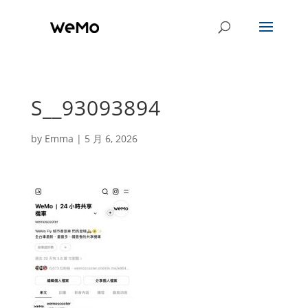
S__93093894
by
Emma
|
5 月 6, 2026