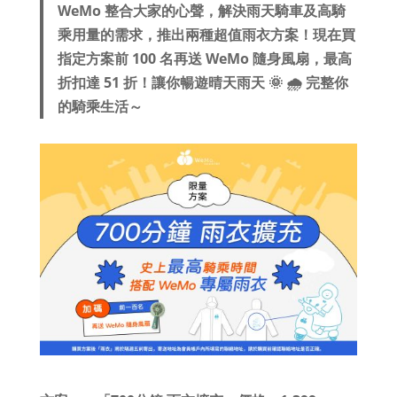
WeMo 整合大家的心聲，解決雨天騎車及高騎
乘用量的需求，推出兩種超值雨衣方案！現在買
指定方案前 100 名再送 WeMo 隨身風扇，最高
折扣達 51 折！讓你暢遊晴天雨天 🌞 🌧 完整你
的騎乘生活～