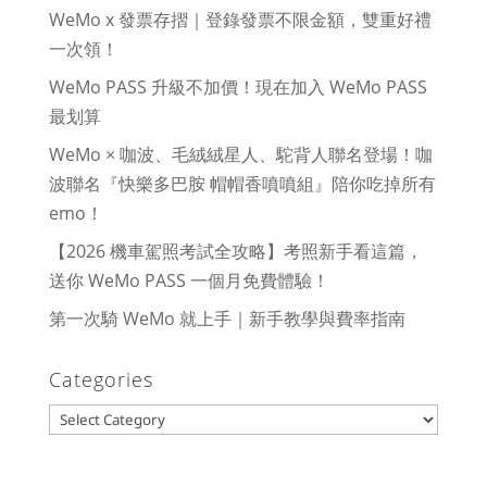
WeMo x 發票存摺｜登錄發票不限金額，雙重好禮
一次領！
WeMo PASS 升級不加價！現在加入 WeMo PASS
最划算
WeMo × 咖波、毛絨絨星人、駝背人聯名登場！咖
波聯名『快樂多巴胺 帽帽香噴噴組』陪你吃掉所有
emo！
【2026 機車駕照考試全攻略】考照新手看這篇，
送你 WeMo PASS 一個月免費體驗！
第一次騎 WeMo 就上手｜新手教學與費率指南
Categories
Categories