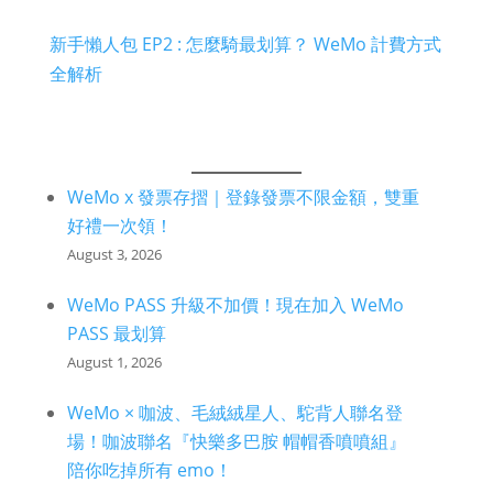
新手懶人包 EP2 : 怎麼騎最划算？ WeMo 計費方式
全
解析
WeMo x 發票存摺｜登錄發票不限金額，雙重
好禮一次領！
August 3, 2026
WeMo PASS 升級不加價！現在加入 WeMo
PASS 最划算
August 1, 2026
WeMo × 咖波、毛絨絨星人、駝背人聯名登
場！咖波聯名『快樂多巴胺 帽帽香噴噴組』
陪你吃掉所有 emo！