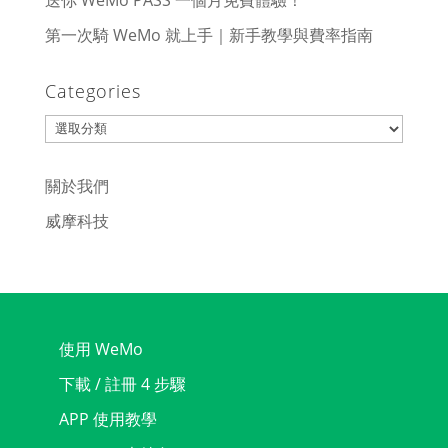
送你 WeMo PASS 一個月免費體驗！
第一次騎 WeMo 就上手｜新手教學與費率指南
Categories
Categories
關於我們
威摩科技
使用 WeMo
下載 / 註冊 4 步驟
APP 使用教學