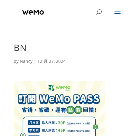
BN
by
Nancy
|
12 月 27, 2024