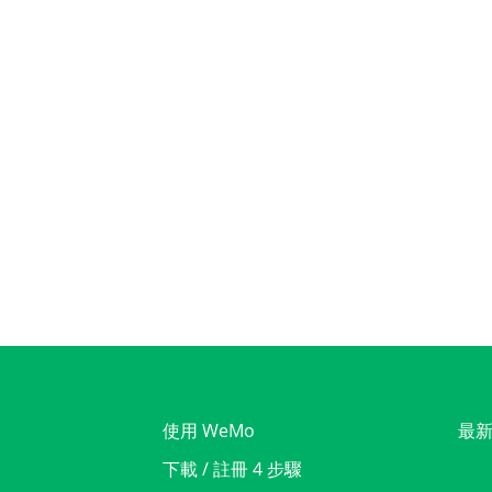
使用 WeMo
最
下載 / 註冊 4 步驟