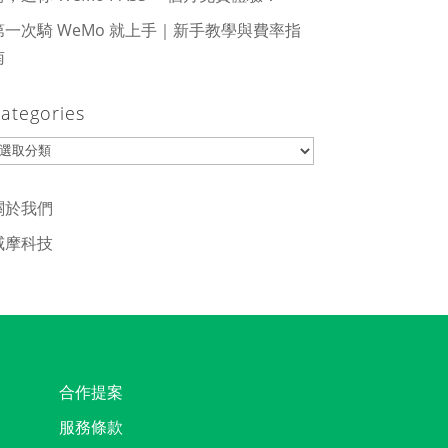
第一次騎 WeMo 就上手｜新手教學與費率指
南
ategories
ategories
關於我們
威摩科技
合作提案
服務條款