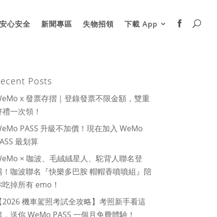
安心安全
新聞專區
失物招領
下載 App
ecent Posts
WeMo x 發票存摺｜登錄發票不限金額，雙重
好禮一次領！
WeMo PASS 升級不加價！現在加入 WeMo
PASS 最划算
WeMo × 咖波、毛絨絨星人、駝背人聯名登
場！咖波聯名『快樂多巴胺 帽帽香噴噴組』陪
你吃掉所有 emo！
【2026 機車駕照考試全攻略】考照新手看這
篇，送你 WeMo PASS 一個月免費體驗！