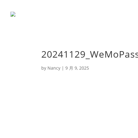
20241129_WeMoPass
by
Nancy
|
9 月 9, 2025