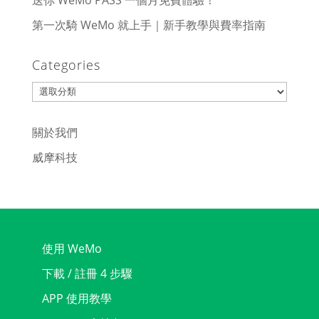
送你 WeMo PASS 一個月免費體驗！
第一次騎 WeMo 就上手｜新手教學與費率指南
Categories
Categories
關於我們
威摩科技
使用 WeMo
下載 / 註冊 4 步驟
APP 使用教學