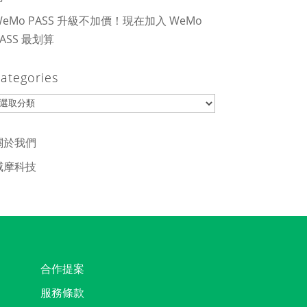
WeMo PASS 升級不加價！現在加入 WeMo
PASS 最划算
ategories
ategories
關於我們
威摩科技
合作提案
服務條款