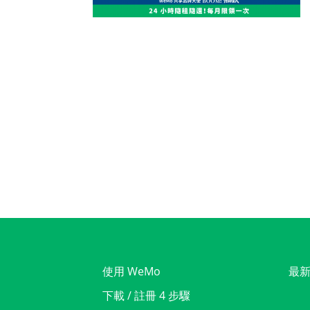
使用 WeMo
最
下載 / 註冊 4 步驟