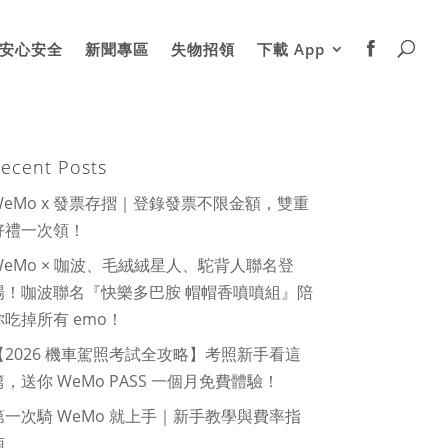
安心安全
新聞專區
失物招領
下載 App
ecent Posts
WeMo x 發票存摺｜登錄發票不限金額，雙重
好禮一次領！
WeMo × 咖波、毛絨絨星人、駝背人聯名登
場！咖波聯名『快樂多巴胺 帽帽香噴噴組』陪
你吃掉所有 emo！
【2026 機車駕照考試全攻略】考照新手看這
篇，送你 WeMo PASS 一個月免費體驗！
第一次騎 WeMo 就上手｜新手教學與費率指
南