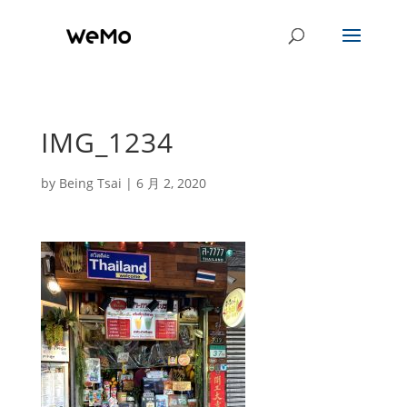
IMG_1234
by
Being Tsai
|
6 月 2, 2020