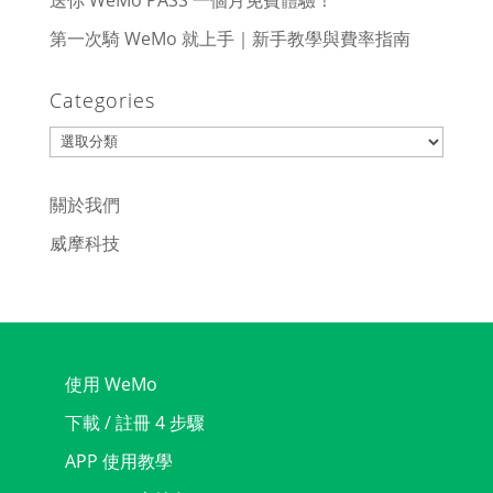
送你 WeMo PASS 一個月免費體驗！
第一次騎 WeMo 就上手｜新手教學與費率指南
Categories
Categories
關於我們
威摩科技
使用 WeMo
下載 / 註冊 4 步驟
APP 使用教學