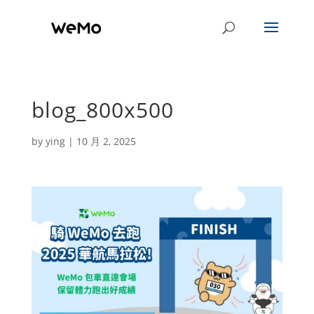
blog_800x500
by
ying
|
10 月 2, 2025