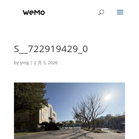
S__722919429_0
by
ying
|
2 月 5, 2026