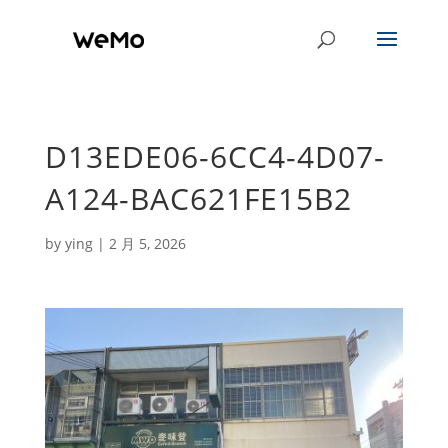
D13EDE06-6CC4-4D07-
A124-BAC621FE15B2
by
ying
|
2 月 5, 2026