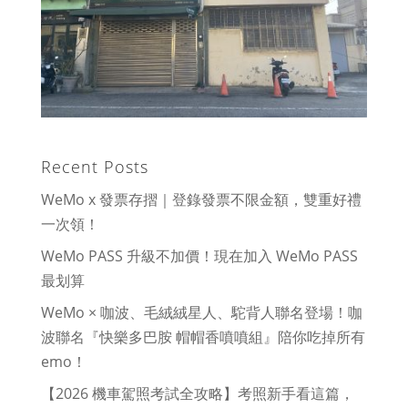
Recent Posts
WeMo x 發票存摺｜登錄發票不限金額，雙重好禮
一次領！
WeMo PASS 升級不加價！現在加入 WeMo PASS
最划算
WeMo × 咖波、毛絨絨星人、駝背人聯名登場！咖
波聯名『快樂多巴胺 帽帽香噴噴組』陪你吃掉所有
emo！
【2026 機車駕照考試全攻略】考照新手看這篇，