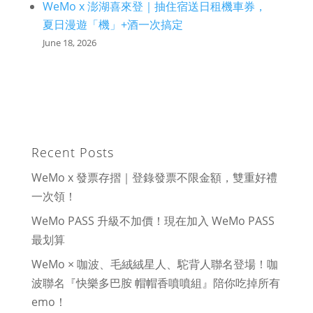
WeMo x 澎湖喜來登｜抽住宿送日租機車券，
夏日漫遊「機」+酒一次搞定
June 18, 2026
Recent Posts
WeMo x 發票存摺｜登錄發票不限金額，雙重好禮
一次領！
WeMo PASS 升級不加價！現在加入 WeMo PASS
最划算
WeMo × 咖波、毛絨絨星人、駝背人聯名登場！咖
波聯名『快樂多巴胺 帽帽香噴噴組』陪你吃掉所有
emo！