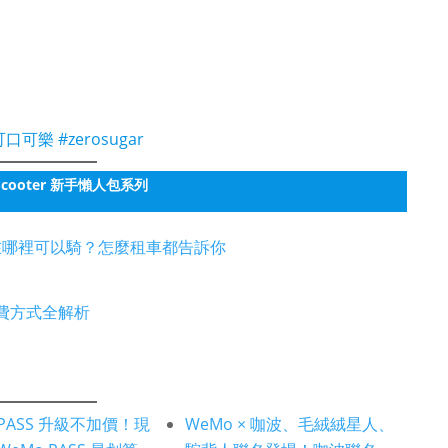
可樂 #zerosugar
Scooter 新手懶人包系列
析 !在哪裡可以騎？怎麼租車都告訴你
計費方式全
解析
 PASS 升級不加價！現
WeMo × 咖波、毛絨絨星人、