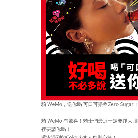
騎 WeMo，送你喝 可口可樂® Zero Sugar
⠀
騎 WeMo 有驚喜！騎士們最近一定要睜大眼睛
裡要請你喝！
還沒遇到的Coke ®的人也別心急！