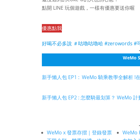
點開 LINE 玩個遊戲，一樣有優惠要送你喔
優惠點我
好喝不必多說 ＃咕嚕咕嚕哈 #zerowords #可口
WeMo 
新手懶人包 EP1 : WeMo 騎乘教學全解
新手懶人包 EP2 : 怎麼騎最划算？ WeMo 
WeMo x 發票存摺｜登錄發票
WeMo