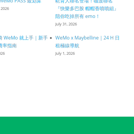
WeMo PASS 最划算
駝背人聯名登場！咖波聯名
『快樂多巴胺 帽帽香噴噴組』
 2026
陪你吃掉所有 emo！
July 31, 2026
 WeMo 就上手｜新手
WeMo x Maybelline｜24 H 日
費率指南
租極線導航
026
July 1, 2026