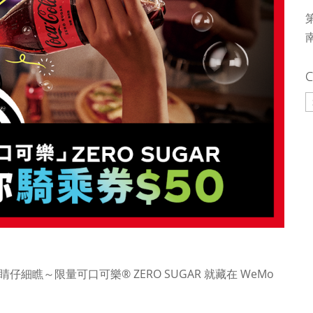
C
C
！
仔細瞧～限量可口可樂® ZERO SUGAR 就藏在 WeMo