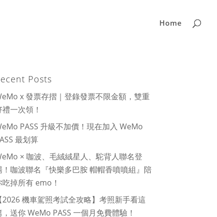
Home
ecent Posts
WeMo x 發票存摺｜登錄發票不限金額，雙重
好禮一次領！
WeMo PASS 升級不加價！現在加入 WeMo
PASS 最划算
WeMo × 咖波、毛絨絨星人、駝背人聯名登
場！咖波聯名『快樂多巴胺 帽帽香噴噴組』陪
你吃掉所有 emo！
【2026 機車駕照考試全攻略】考照新手看這
篇，送你 WeMo PASS 一個月免費體驗！