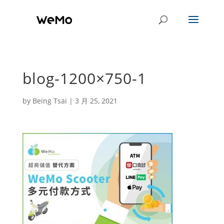
blog-1200×750-1
by
Being Tsai
|
3 月 25, 2021