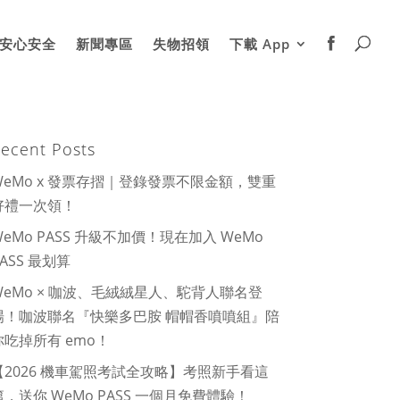
安心安全
新聞專區
失物招領
下載 App
ecent Posts
WeMo x 發票存摺｜登錄發票不限金額，雙重
好禮一次領！
WeMo PASS 升級不加價！現在加入 WeMo
PASS 最划算
WeMo × 咖波、毛絨絨星人、駝背人聯名登
場！咖波聯名『快樂多巴胺 帽帽香噴噴組』陪
你吃掉所有 emo！
【2026 機車駕照考試全攻略】考照新手看這
篇，送你 WeMo PASS 一個月免費體驗！