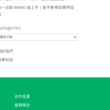
第一次騎 WeMo 就上手｜新手教學與費率指
南
ategories
ategories
關於我們
威摩科技
合作提案
服務條款