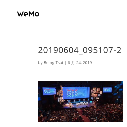
20190604_095107-2
by
Being Tsai
|
6 月 24, 2019