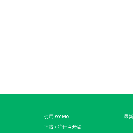
使用 WeMo
最
下載 / 註冊 4 步驟