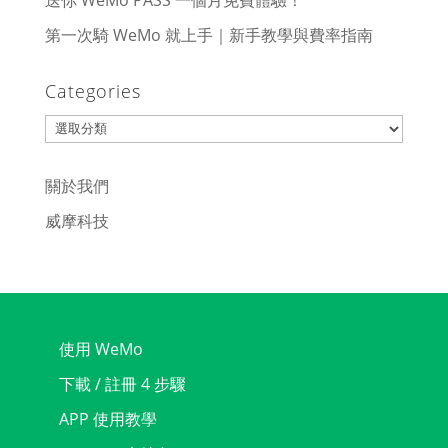
送你 WeMo PASS 一個月免費體驗！
第一次騎 WeMo 就上手｜新手教學與費率指南
Categories
Categories
關於我們
威摩科技
使用 WeMo
下載 / 註冊 4 步驟
APP 使用教學