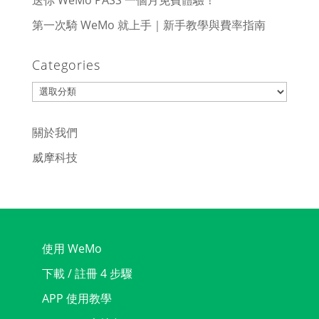
送你 WeMo PASS 一個月免費體驗！
第一次騎 WeMo 就上手｜新手教學與費率指南
Categories
Categories
關於我們
威摩科技
使用 WeMo
下載 / 註冊 4 步驟
APP 使用教學