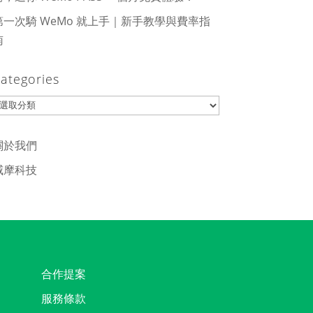
第一次騎 WeMo 就上手｜新手教學與費率指
南
ategories
ategories
關於我們
威摩科技
合作提案
服務條款