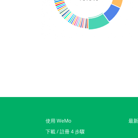
使用 WeMo
最
下載 / 註冊 4 步驟