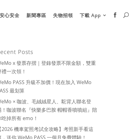
安心安全
新聞專區
失物招領
下載 App
ecent Posts
WeMo x 發票存摺｜登錄發票不限金額，雙重
好禮一次領！
WeMo PASS 升級不加價！現在加入 WeMo
PASS 最划算
WeMo × 咖波、毛絨絨星人、駝背人聯名登
場！咖波聯名『快樂多巴胺 帽帽香噴噴組』陪
你吃掉所有 emo！
【2026 機車駕照考試全攻略】考照新手看這
篇，送你 WeMo PASS 一個月免費體驗！