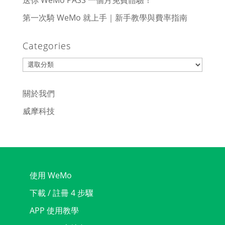
送你 WeMo PASS 一個月免費體驗！
第一次騎 WeMo 就上手｜新手教學與費率指南
Categories
Categories
關於我們
威摩科技
使用 WeMo
下載 / 註冊 4 步驟
APP 使用教學