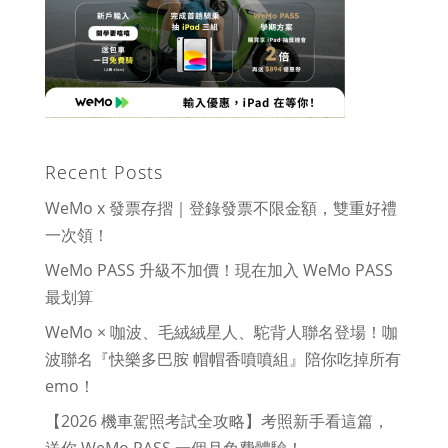
Recent Posts
WeMo x 發票存摺｜登錄發票不限金額，雙重好禮
一次領！
WeMo PASS 升級不加價！現在加入 WeMo PASS
最划算
WeMo × 咖波、毛絨絨星人、駝背人聯名登場！咖
波聯名『快樂多巴胺 帽帽香噴噴組』陪你吃掉所有
emo！
【2026 機車駕照考試全攻略】考照新手看這篇，