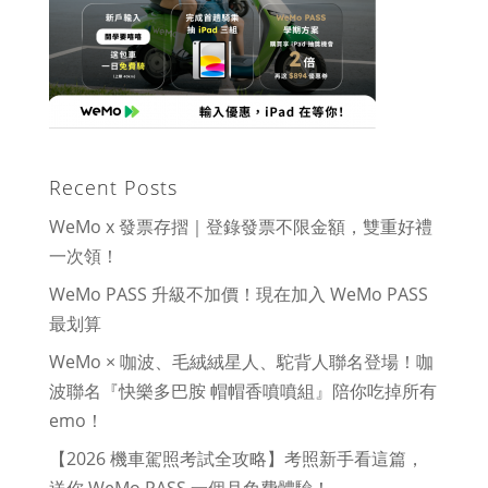
Recent Posts
WeMo x 發票存摺｜登錄發票不限金額，雙重好禮
一次領！
WeMo PASS 升級不加價！現在加入 WeMo PASS
最划算
WeMo × 咖波、毛絨絨星人、駝背人聯名登場！咖
波聯名『快樂多巴胺 帽帽香噴噴組』陪你吃掉所有
emo！
【2026 機車駕照考試全攻略】考照新手看這篇，