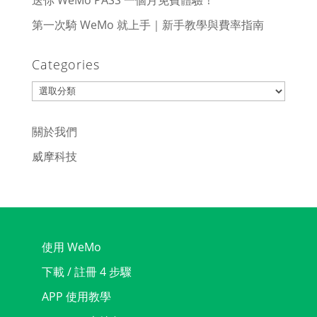
送你 WeMo PASS 一個月免費體驗！
第一次騎 WeMo 就上手｜新手教學與費率指南
Categories
Categories
關於我們
威摩科技
使用 WeMo
下載 / 註冊 4 步驟
APP 使用教學