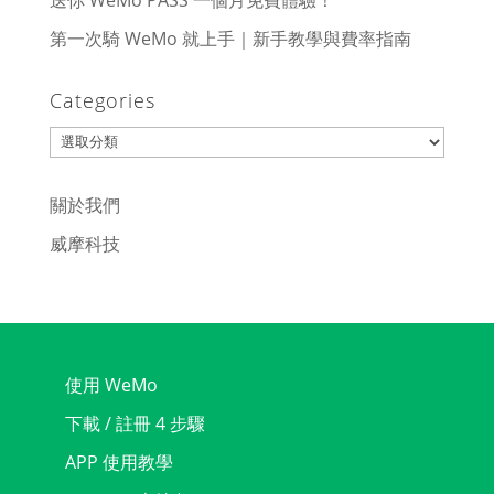
送你 WeMo PASS 一個月免費體驗！
第一次騎 WeMo 就上手｜新手教學與費率指南
Categories
Categories
關於我們
威摩科技
使用 WeMo
下載 / 註冊 4 步驟
APP 使用教學