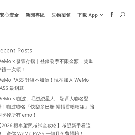
安心安全
新聞專區
失物招領
下載 App
ecent Posts
WeMo x 發票存摺｜登錄發票不限金額，雙重
好禮一次領！
WeMo PASS 升級不加價！現在加入 WeMo
PASS 最划算
WeMo × 咖波、毛絨絨星人、駝背人聯名登
場！咖波聯名『快樂多巴胺 帽帽香噴噴組』陪
你吃掉所有 emo！
【2026 機車駕照考試全攻略】考照新手看這
篇，送你 WeMo PASS 一個月免費體驗！