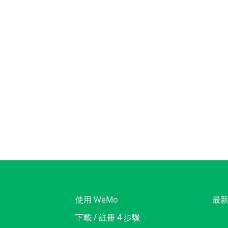
使用 WeMo
最
下載 / 註冊 4 步驟