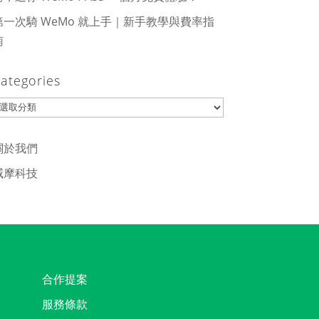
第一次騎 WeMo 就上手｜新手教學與費率指
南
ategories
ategories
關於我們
威摩科技
合作提案
服務條款