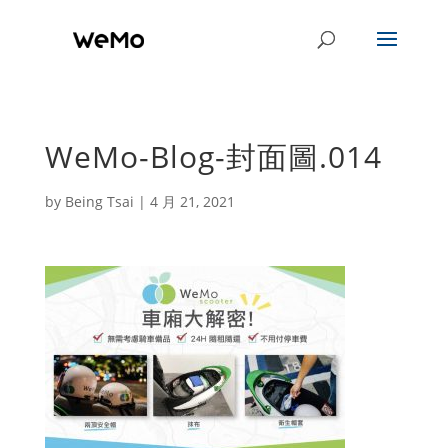
WeMo-Blog-封面圖.014
by
Being Tsai
|
4 月 21, 2021