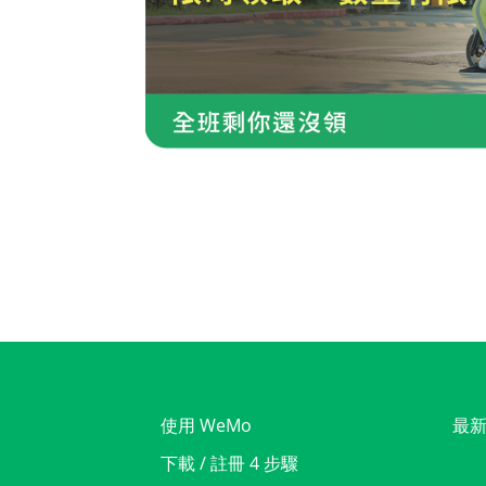
使用 WeMo
最
下載 / 註冊 4 步驟