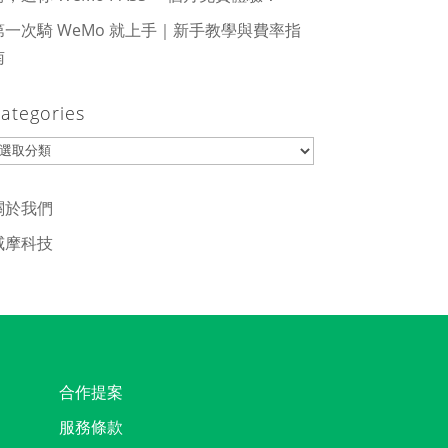
第一次騎 WeMo 就上手｜新手教學與費率指
南
ategories
ategories
關於我們
威摩科技
合作提案
服務條款