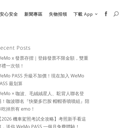
安心安全
新聞專區
失物招領
下載 App
ecent Posts
WeMo x 發票存摺｜登錄發票不限金額，雙重
好禮一次領！
WeMo PASS 升級不加價！現在加入 WeMo
PASS 最划算
WeMo × 咖波、毛絨絨星人、駝背人聯名登
場！咖波聯名『快樂多巴胺 帽帽香噴噴組』陪
你吃掉所有 emo！
【2026 機車駕照考試全攻略】考照新手看這
篇，送你 WeMo PASS 一個月免費體驗！