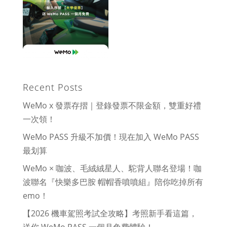
Recent Posts
WeMo x 發票存摺｜登錄發票不限金額，雙重好禮
一次領！
WeMo PASS 升級不加價！現在加入 WeMo PASS
最划算
WeMo × 咖波、毛絨絨星人、駝背人聯名登場！咖
波聯名『快樂多巴胺 帽帽香噴噴組』陪你吃掉所有
emo！
【2026 機車駕照考試全攻略】考照新手看這篇，