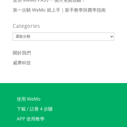
送你 WeMo PASS 一個月免費體驗！
第一次騎 WeMo 就上手｜新手教學與費率指南
Categories
Categories
關於我們
威摩科技
使用 WeMo
下載 / 註冊 4 步驟
APP 使用教學