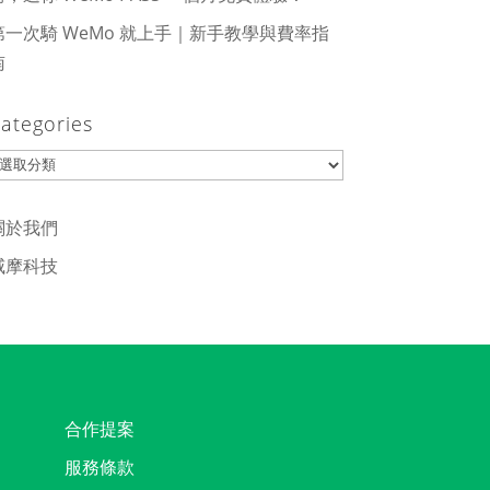
第一次騎 WeMo 就上手｜新手教學與費率指
南
ategories
ategories
關於我們
威摩科技
合作提案
服務條款