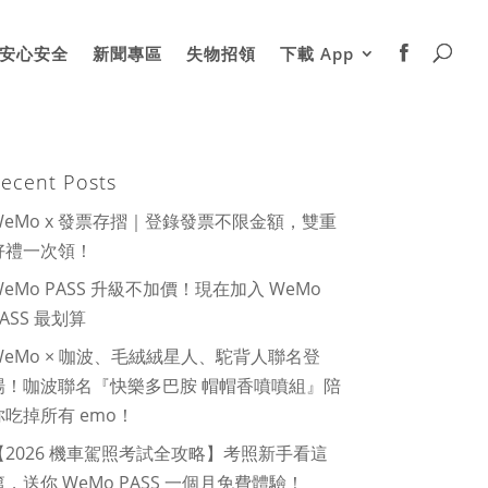
安心安全
新聞專區
失物招領
下載 App
ecent Posts
WeMo x 發票存摺｜登錄發票不限金額，雙重
好禮一次領！
WeMo PASS 升級不加價！現在加入 WeMo
PASS 最划算
WeMo × 咖波、毛絨絨星人、駝背人聯名登
場！咖波聯名『快樂多巴胺 帽帽香噴噴組』陪
你吃掉所有 emo！
【2026 機車駕照考試全攻略】考照新手看這
篇，送你 WeMo PASS 一個月免費體驗！