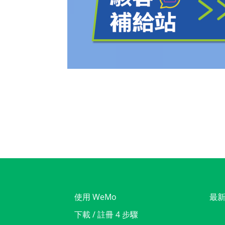
使用 WeMo
最
下載 / 註冊 4 步驟