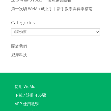
送你 WeMo PASS 一個月免費體驗！
第一次騎 WeMo 就上手｜新手教學與費率指南
Categories
Categories
關於我們
威摩科技
使用 WeMo
下載 / 註冊 4 步驟
APP 使用教學